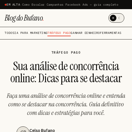
EM ALTA
·
Como Escalar Campanhas Facebook Ads — guia completo
Blog do Bufano
.
☀
☾
TODOS
IA PARA MARKETING
TRÁFEGO PAGO
GANHAR DINHEIRO
FERRAMENTAS
TRÁFEGO PAGO
Sua análise de concorrência
online: Dicas para se destacar
Faça uma análise de concorrência online e entenda
como se destacar na concorrência. Guia definitivo
com dicas e estratégias para você.
Celso Bufano