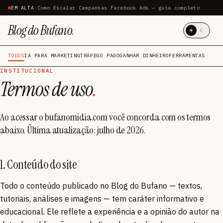
EM ALTA
·
Como Escalar Campanhas Facebook Ads — guia completo
Blog do Bufano
.
☀
☾
TODOS
IA PARA MARKETING
TRÁFEGO PAGO
GANHAR DINHEIRO
FERRAMENTAS
INSTITUCIONAL
Termos de uso
.
Ao acessar o bufanomidia.com você concorda com os termos
abaixo. Última atualização: julho de 2026.
1. Conteúdo do site
Todo o conteúdo publicado no Blog do Bufano — textos,
tutoriais, análises e imagens — tem caráter informativo e
educacional. Ele reflete a experiência e a opinião do autor na