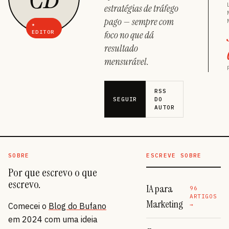
estratégias de tráfego
pago — sempre com
★
EDITOR
foco no que dá
resultado
mensurável.
RSS
SEGUIR
DO
AUTOR
SOBRE
ESCREVE SOBRE
Por que escrevo o que
escrevo.
IA para
96
ARTIGOS
Marketing
Comecei o
Blog do Bufano
→
em 2024 com uma ideia