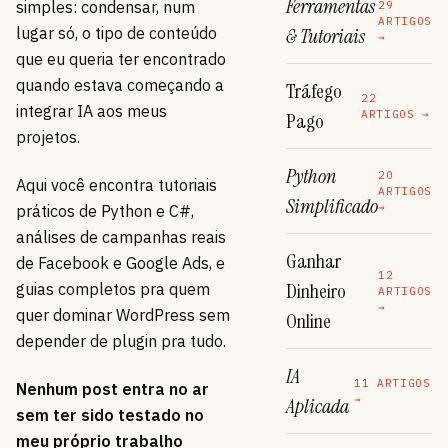
Ferramentas
simples: condensar, num
29
ARTIGOS
lugar só, o tipo de conteúdo
& Tutoriais
→
que eu queria ter encontrado
quando estava começando a
Tráfego
22
integrar IA aos meus
ARTIGOS →
Pago
projetos.
Python
20
Aqui você encontra tutoriais
ARTIGOS
Simplificado
→
práticos de Python e C#,
análises de campanhas reais
Ganhar
de Facebook e Google Ads, e
12
Dinheiro
guias completos pra quem
ARTIGOS
→
quer dominar WordPress sem
Online
depender de plugin pra tudo.
IA
11 ARTIGOS
Nenhum post entra no ar
→
Aplicada
sem ter sido testado no
meu próprio trabalho