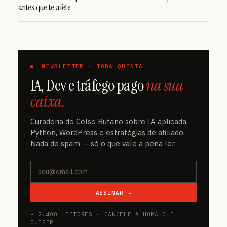
antes que te afete
NEWSLETTER · TODA QUINTA
IA, Dev e tráfego pago
na sua
caixa.
Curadoria do Celso Bufano sobre IA aplicada,
Python, WordPress e estratégias de afiliado.
Nada de spam — só o que vale a pena ler.
ASSINAR →
+ 2.400 LEITORES · CANCELE A HORA QUE
QUISER