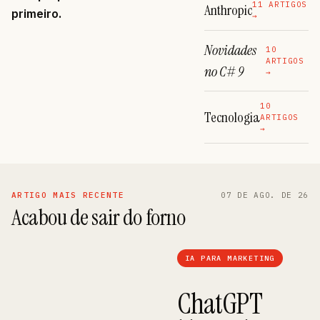
11 ARTIGOS
Anthropic
primeiro.
→
Novidades
10
ARTIGOS
no C# 9
→
10
Tecnologia
ARTIGOS
→
ARTIGO MAIS RECENTE
07 DE AGO. DE 26
Acabou de sair do forno
IA PARA MARKETING
ChatGPT