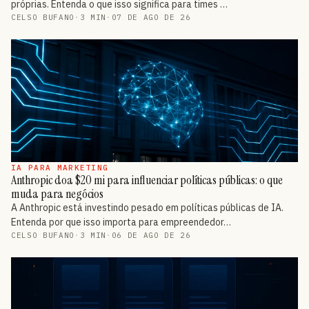
próprias. Entenda o que isso significa para times …
CELSO BUFANO
·
3 MIN
·
07 DE AGO DE 26
IA PARA MARKETING
Anthropic doa $20 mi para influenciar políticas públicas: o que
muda para negócios
A Anthropic está investindo pesado em políticas públicas de IA.
Entenda por que isso importa para empreendedor…
CELSO BUFANO
·
3 MIN
·
06 DE AGO DE 26