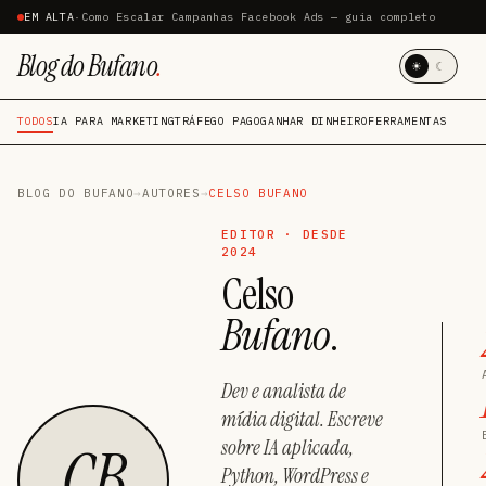
EM ALTA
·
Como Escalar Campanhas Facebook Ads — guia completo
Blog do Bufano
.
☀
☾
TODOS
IA PARA MARKETING
TRÁFEGO PAGO
GANHAR DINHEIRO
FERRAMENTAS
BLOG DO BUFANO
→
AUTORES
→
CELSO BUFANO
EDITOR · DESDE
2024
Celso
Bufano
.
Dev e analista de
mídia digital. Escreve
sobre IA aplicada,
CB
Python, WordPress e