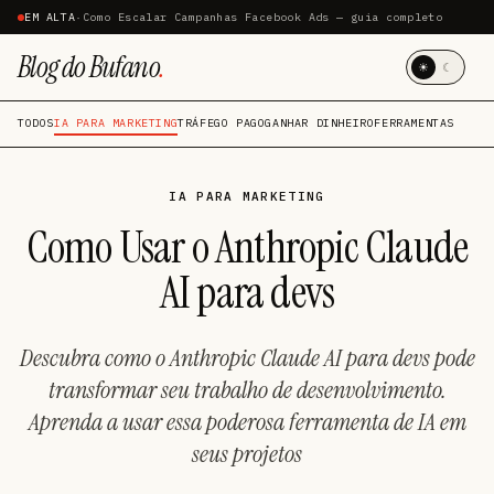
EM ALTA
·
Como Escalar Campanhas Facebook Ads — guia completo
Blog do Bufano
.
☀
☾
TODOS
IA PARA MARKETING
TRÁFEGO PAGO
GANHAR DINHEIRO
FERRAMENTAS
IA PARA MARKETING
Como Usar o Anthropic Claude
AI para devs
Descubra como o Anthropic Claude AI para devs pode
transformar seu trabalho de desenvolvimento.
Aprenda a usar essa poderosa ferramenta de IA em
seus projetos