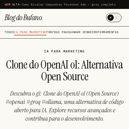
EM ALTA
·
Como Escalar Campanhas Facebook Ads — guia completo
Blog do Bufano
.
☀
☾
TODOS
IA PARA MARKETING
TRÁFEGO PAGO
GANHAR DINHEIRO
FERRAMENTAS
IA PARA MARKETING
Clone do OpenAI o1: Alternativa
Open Source
Descubra o g1: Clone do OpenAI o1 (Open Source)
#openai #groq #ollama, uma alternativa de código
aberto para IA. Explore recursos avançados e
contribua para o desenvolvimento.