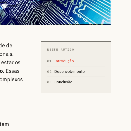
de de
NESTE ARTIGO
onais.
Introdução
 estados
01
co
. Essas
Desenvolvimento
02
complexos
Conclusão
03
 tem