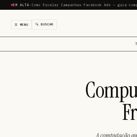
EM ALTA
·
Como Escalar Campanhas Facebook Ads — guia com
🔍 BUSCAR
☰ MENU
Comput
Fr
A computação qu