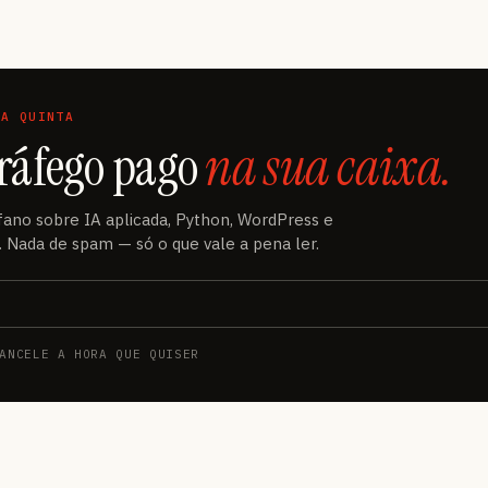
A QUINTA
 tráfego pago
na sua caixa.
fano sobre IA aplicada, Python, WordPress e
o. Nada de spam — só o que vale a pena ler.
ANCELE A HORA QUE QUISER