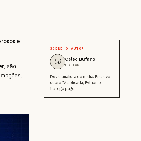
erosos e
SOBRE O AUTOR
Celso Bufano
CB
er
, são
EDITOR
ormações,
Dev e analista de mídia. Escreve
sobre IA aplicada, Python e
tráfego pago.