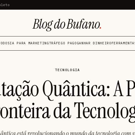
pleto
Blog do Bufano
.
TODOS
IA PARA MARKETING
TRÁFEGO PAGO
GANHAR DINHEIRO
FERRAMENTA
TECNOLOGIA
ação Quântica: A 
onteira da Tecnolo
ântica está revolucionando o mundo da tecnologia com s