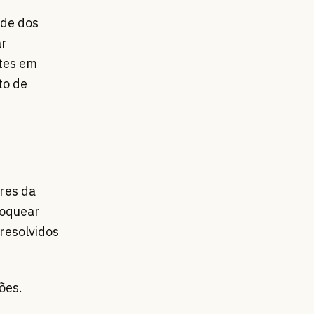
ade dos
ar
ntes em
to de
res da
loquear
resolvidos
ões.