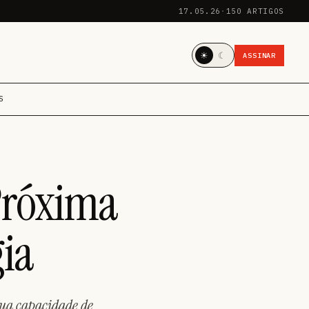
17.05.26
·
150 ARTIGOS
☀
☾
ASSINAR
S
Próxima
gia
ua capacidade de