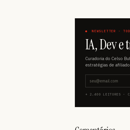
NEWSLETTER · TOD
IA, Dev e
Curadoria do Celso Bu
estratégias de afiliad
+ 2.400 LEITORES · C