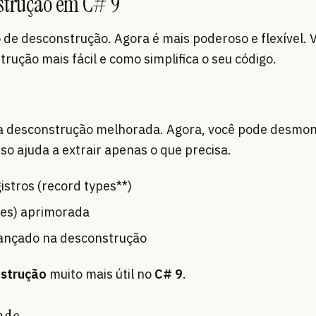
strução em C# 9
de desconstrução. Agora é mais poderoso e flexível. V
ução mais fácil e como simplifica o seu código.
a desconstrução melhorada. Agora, você pode desmon
so ajuda a extrair apenas o que precisa.
istros (record types**)
les) aprimorada
ançado na desconstrução
strução
muito mais útil no
C# 9
.