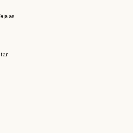
eja as
tar