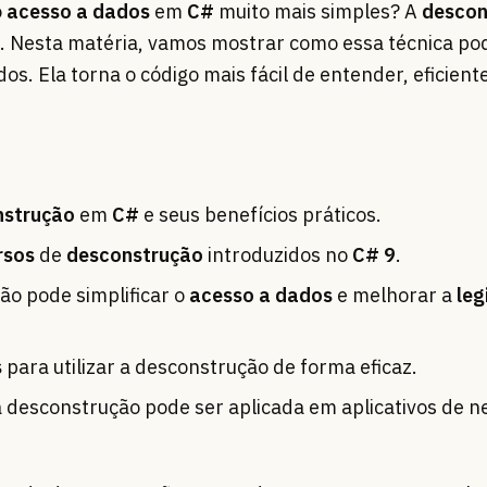
o
acesso a dados
em
C#
muito mais simples? A
descon
ão. Nesta matéria, vamos mostrar como essa técnica p
s. Ela torna o código mais fácil de entender, eficient
nstrução
em
C#
e seus benefícios práticos.
rsos
de
desconstrução
introduzidos no
C# 9
.
o pode simplificar o
acesso a dados
e melhorar a
leg
s
para utilizar a desconstrução de forma eficaz.
 desconstrução pode ser aplicada em aplicativos de n