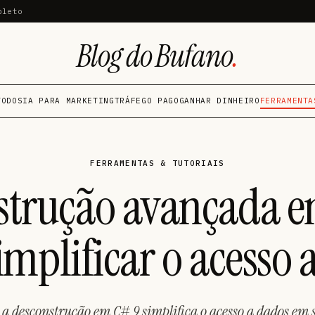
pleto
Blog do Bufano
.
TODOS
IA PARA MARKETING
TRÁFEGO PAGO
GANHAR DINHEIRO
FERRAMENTA
FERRAMENTAS & TUTORIAIS
strução avançada e
mplificar o acesso 
a desconstrução em C# 9 simplifica o acesso a dados em s