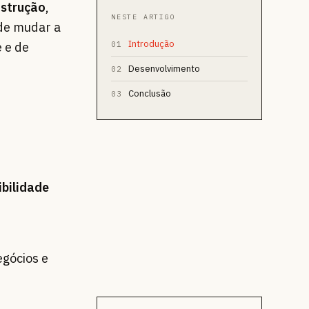
strução
,
NESTE ARTIGO
ode mudar a
Introdução
e e de
01
Desenvolvimento
02
Conclusão
03
ibilidade
egócios e