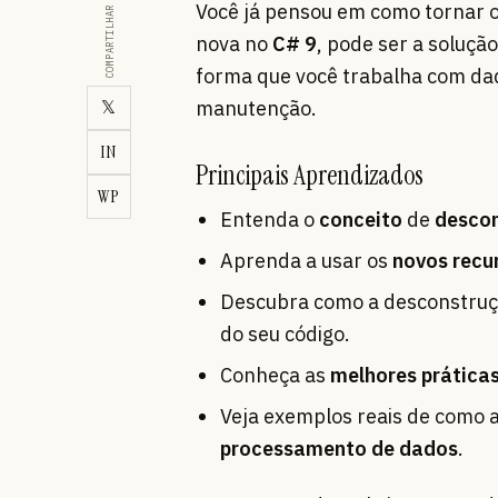
Você já pensou em como tornar 
COMPARTILHAR
nova no
C# 9
, pode ser a soluç
forma que você trabalha com dado
𝕏
manutenção.
IN
Principais Aprendizados
WP
Entenda o
conceito
de
desco
Aprenda a usar os
novos recu
Descubra como a desconstruçã
do seu código.
Conheça as
melhores prática
Veja exemplos reais de como a
processamento de dados
.