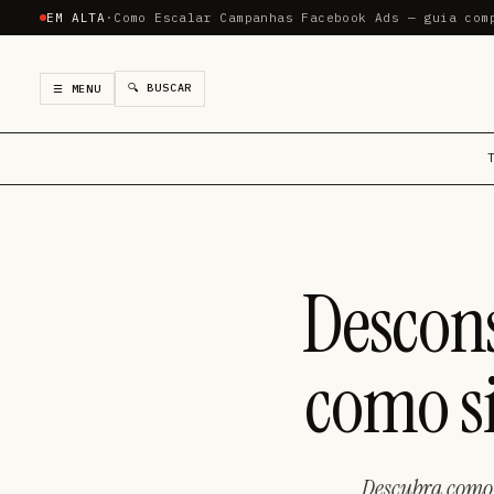
EM ALTA
·
Como Escalar Campanhas Facebook Ads — guia com
🔍 BUSCAR
☰ MENU
Descon
como si
Descubra como 