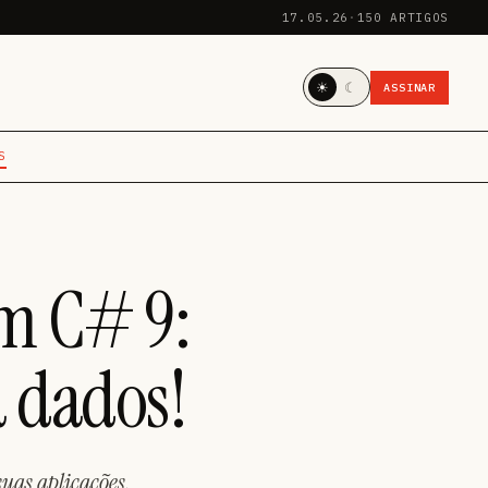
17.05.26
·
150 ARTIGOS
☀
☾
ASSINAR
S
m C# 9:
a dados!
uas aplicações.