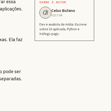
rar essa
SOBRE O AUTOR
aplicações.
Celso Bufano
CB
EDITOR
Dev e analista de mídia. Escreve
sobre IA aplicada, Python e
tráfego pago.
as. Ela faz
o pode ser
 separadas.