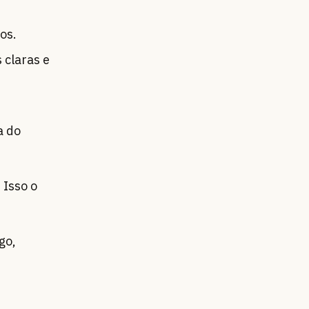
os.
 claras e
a do
 Isso o
go,