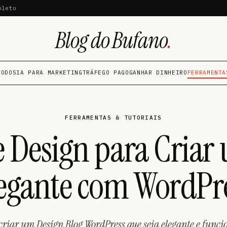
pleto
Blog do Bufano
.
TODOS
IA PARA MARKETING
TRÁFEGO PAGO
GANHAR DINHEIRO
FERRAMENTA
FERRAMENTAS & TUTORIAIS
e Design para Criar
egante com WordPr
riar um Design Blog WordPress que seja elegante e funcio