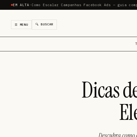
EM ALTA
·
Como Escalar Campanhas Facebook Ads — guia com
🔍 BUSCAR
☰ MENU
Dicas d
El
Descubra como c