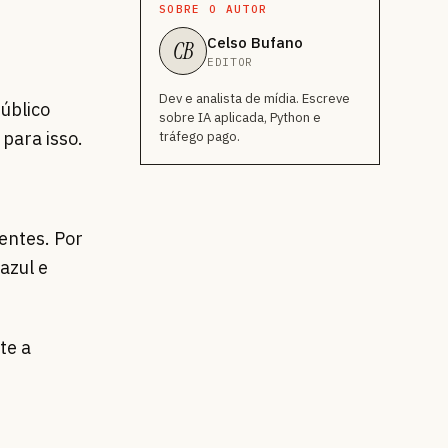
SOBRE O AUTOR
Celso Bufano
CB
EDITOR
Dev e analista de mídia. Escreve
úblico
sobre IA aplicada, Python e
 para isso.
tráfego pago.
entes. Por
azul e
te a