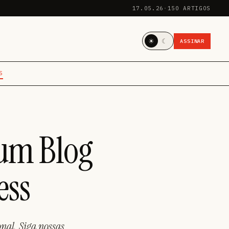
17.05.26
·
150 ARTIGOS
☀
☾
ASSINAR
S
 um Blog
ess
nal. Siga nossas