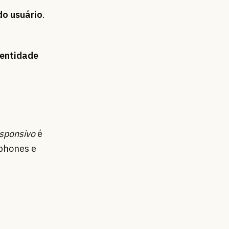
do usuário
.
dentidade
sponsivo
é
tphones e