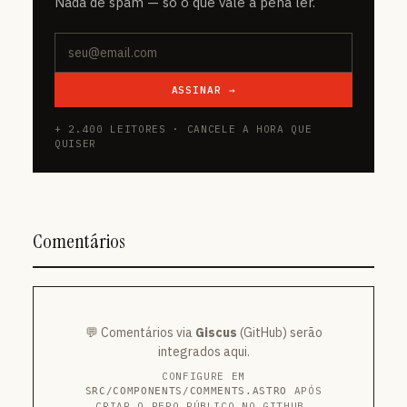
Nada de spam — só o que vale a pena ler.
ASSINAR →
+ 2.400 LEITORES · CANCELE A HORA QUE
QUISER
Comentários
💬 Comentários via
Giscus
(GitHub) serão
integrados aqui.
CONFIGURE EM
APÓS
SRC/COMPONENTS/COMMENTS.ASTRO
CRIAR O REPO PÚBLICO NO GITHUB.