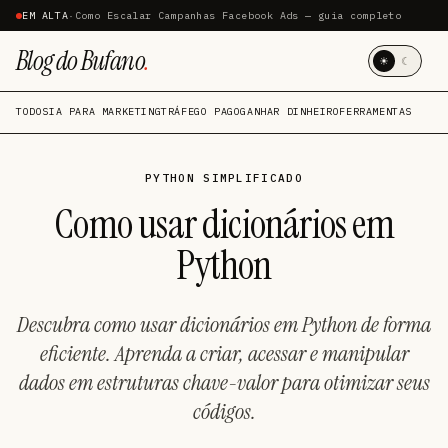
EM ALTA
·
Como Escalar Campanhas Facebook Ads — guia completo
Blog do Bufano
.
☀
☾
TODOS
IA PARA MARKETING
TRÁFEGO PAGO
GANHAR DINHEIRO
FERRAMENTAS
PYTHON SIMPLIFICADO
Como usar dicionários em
Python
Descubra como usar dicionários em Python de forma
eficiente. Aprenda a criar, acessar e manipular
dados em estruturas chave-valor para otimizar seus
códigos.