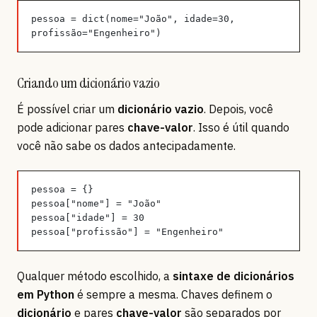
pessoa = dict(nome="João", idade=30, 
profissão="Engenheiro")
Criando um dicionário vazio
É possível criar um
dicionário vazio
. Depois, você
pode adicionar pares
chave-valor
. Isso é útil quando
você não sabe os dados antecipadamente.
pessoa = {}
pessoa["nome"] = "João"
pessoa["idade"] = 30
pessoa["profissão"] = "Engenheiro"
Qualquer método escolhido, a
sintaxe de dicionários
em Python
é sempre a mesma. Chaves definem o
dicionário
e pares
chave-valor
são separados por