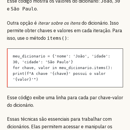
Esse código mostra os valores do dicionário:
,
João
30
e
.
São Paulo
Outra opção é
iterar sobre os itens
do dicionário. Isso
permite obter chaves e valores em cada iteração. Para
isso, use o método
:
items()
meu_dicionario = {'nome': 'João', 'idade': 
30, 'cidade': 'São Paulo'}
for chave, valor in meu_dicionario.items():
print(f"A chave '{chave}' possui o valor 
'{valor}'")
Esse código exibe uma linha para cada par chave-valor
do dicionário.
Essas técnicas são essenciais para trabalhar com
dicionários. Elas permitem acessar e manipular os