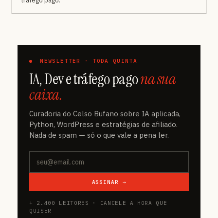
tráfego pago.
NEWSLETTER · TODA QUINTA
IA, Dev e tráfego pago
na sua
caixa.
Curadoria do Celso Bufano sobre IA aplicada,
Python, WordPress e estratégias de afiliado.
Nada de spam — só o que vale a pena ler.
ASSINAR →
+ 2.400 LEITORES · CANCELE A HORA QUE
QUISER