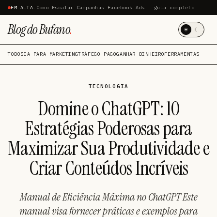
EM ALTA
·
Como Escalar Campanhas Facebook Ads — guia completo
Blog do Bufano
.
☀
☾
TODOS
IA PARA MARKETING
TRÁFEGO PAGO
GANHAR DINHEIRO
FERRAMENTAS
TECNOLOGIA
Domine o ChatGPT: 10
Estratégias Poderosas para
Maximizar Sua Produtividade e
Criar Conteúdos Incríveis
Manual de Eficiência Máxima no ChatGPT Este
manual visa fornecer práticas e exemplos para