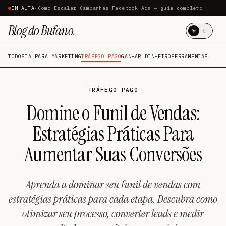
EM ALTA
·
Como Escalar Campanhas Facebook Ads — guia completo
Blog do Bufano
.
☀
☾
TODOS
IA PARA MARKETING
TRÁFEGO PAGO
GANHAR DINHEIRO
FERRAMENTAS
TRÁFEGO PAGO
Domine o Funil de Vendas:
Estratégias Práticas Para
Aumentar Suas Conversões
Aprenda a dominar seu funil de vendas com
estratégias práticas para cada etapa. Descubra como
otimizar seu processo, converter leads e medir