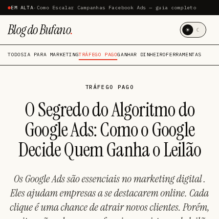
EM ALTA
·
Como Escalar Campanhas Facebook Ads — guia completo
Blog do Bufano
.
☀
☾
TODOS
IA PARA MARKETING
TRÁFEGO PAGO
GANHAR DINHEIRO
FERRAMENTAS
TRÁFEGO PAGO
O Segredo do Algoritmo do
Google Ads: Como o Google
Decide Quem Ganha o Leilão
Os Google Ads são essenciais no marketing digital .
Eles ajudam empresas a se destacarem online. Cada
clique é uma chance de atrair novos clientes. Porém,