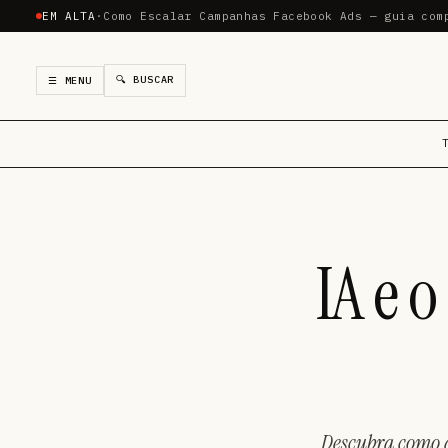
EM ALTA
·
Como Escalar Campanhas Facebook Ads — guia com
🔍 BUSCAR
☰ MENU
IA e 
Descubra como a 