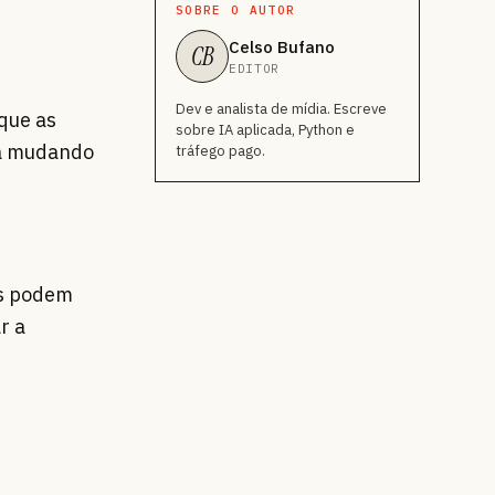
SOBRE O AUTOR
Celso Bufano
CB
EDITOR
Dev e analista de mídia. Escreve
que as
sobre IA aplicada, Python e
stá mudando
tráfego pago.
as podem
r a