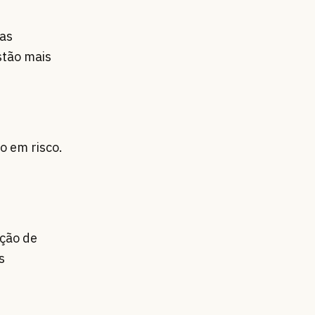
mas
stão mais
o em risco.
ação de
s