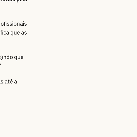
ofissionais
fica que as
gindo que
”
s até a