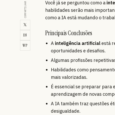
Você já se perguntou como a
inte
COMPARTILHAR
habilidades serão mais important
como a IA está mudando o trabal
𝕏
Principais Conclusões
IN
A
inteligência artificial
está r
WP
oportunidades e desafios.
Algumas profissões repetitiva
Habilidades como pensamento c
mais valorizadas.
É essencial se preparar para 
aprendizagem de novas compe
A IA também traz questões éti
desigualdade.