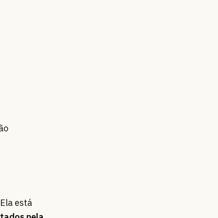
ão
Ela está
tados pela