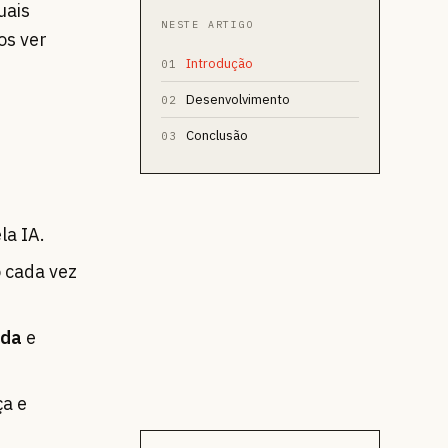
uais
NESTE ARTIGO
os ver
Introdução
01
Desenvolvimento
02
Conclusão
03
la IA.
 cada vez
ada
e
ça e