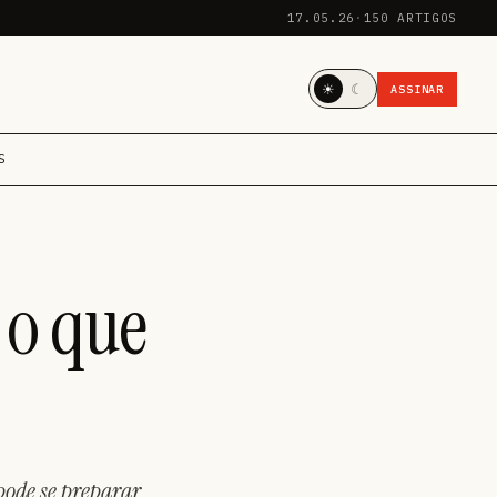
17.05.26
·
150 ARTIGOS
☀
☾
ASSINAR
S
 o que
 pode se preparar