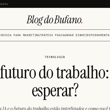
pleto
Blog do Bufano
.
TODOS
IA PARA MARKETING
TRÁFEGO PAGO
GANHAR DINHEIRO
FERRAMENTA
TECNOLOGIA
o futuro do trabalho:
esperar?
IA e o futuro do trabalho estão interligados e como você