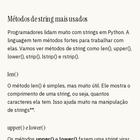
Métodos de string mais usados
Programadores lidam muito com strings em Python. A
linguagem tem métodos fortes para trabalhar com
elas. Vamos ver métodos de string como len(), upper(),
lower(), strip(), lstrip() e rstrip().
len()
O método len() é simples, mas muito útil. Ele mostra o
comprimento de uma string, ou seja, quantos
caracteres ela tem. Isso ajuda muito na manipulação
de strings**.
upper() e lower()
Os métodos
upper()
e
lower()
fazem uma string virar