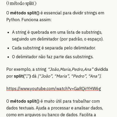
O método split()
O
método split()
é essencial para dividir strings em
Python. Funciona assim:
A string é quebrada em uma lista de substrings,
seguindo um delimitador (por padrão, o espaço).
Cada substring é separada pelo delimitador.
O delimitador não faz parte das substrings.
Por exemplo, a string
“João,Maria,Pedro,Ana”
dividida
por
split(”,”)
dá
[“João”, “Maria”, “Pedro”, “Ana”]
.
https://www.youtube.com/watch?v=GaRQirYHW6g
O
método split()
é muito útil para trabalhar com
dados textuais. Ajuda a processar e analisar dados,
como em arquivos ou banco de dados. Facilita a