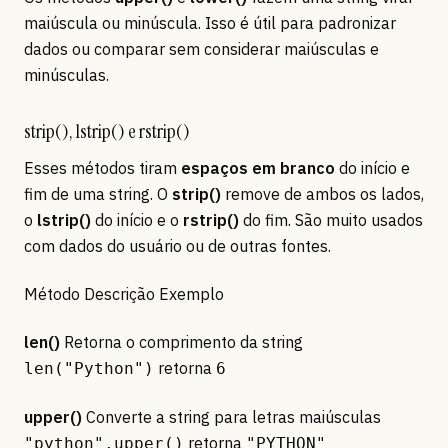
maiúscula ou minúscula. Isso é útil para padronizar
dados ou comparar sem considerar maiúsculas e
minúsculas.
strip(), lstrip() e rstrip()
Esses métodos tiram
espaços em branco
do início e
fim de uma string. O
strip()
remove de ambos os lados,
o
lstrip()
do início e o
rstrip()
do fim. São muito usados
com dados do usuário ou de outras fontes.
Método Descrição Exemplo
len()
Retorna o comprimento da string
retorna
len("Python")
6
upper()
Converte a string para letras maiúsculas
retorna
"python".upper()
"PYTHON"