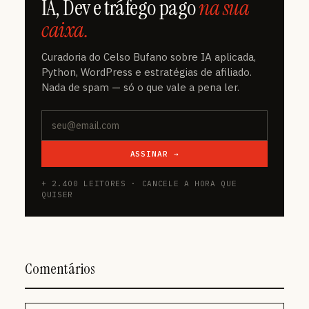
IA, Dev e tráfego pago
na sua
caixa.
Curadoria do Celso Bufano sobre IA aplicada,
Python, WordPress e estratégias de afiliado.
Nada de spam — só o que vale a pena ler.
ASSINAR →
+ 2.400 LEITORES · CANCELE A HORA QUE
QUISER
Comentários