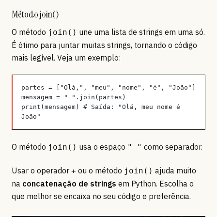
Método join()
O método
une uma lista de strings em uma só.
join()
É ótimo para juntar muitas strings, tornando o código
mais legível. Veja um exemplo:
partes = ["Olá,", "meu", "nome", "é", "João"]
mensagem = " ".join(partes)
print(mensagem) # Saída: "Olá, meu nome é 
João"
O método
usa o espaço
como separador.
join()
" "
Usar o operador
ou o método
ajuda muito
+
join()
na
concatenação de strings
em Python. Escolha o
que melhor se encaixa no seu código e preferência.