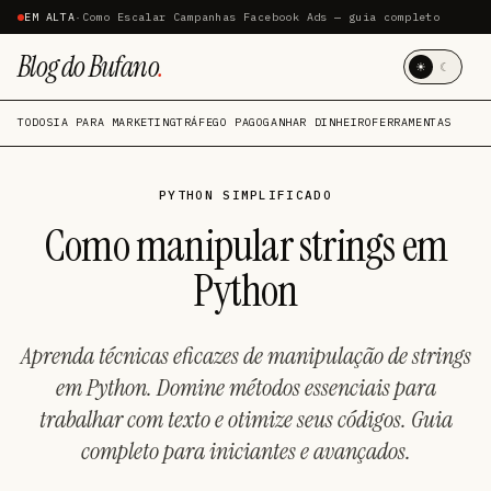
EM ALTA
·
Como Escalar Campanhas Facebook Ads — guia completo
Blog do Bufano
.
☀
☾
TODOS
IA PARA MARKETING
TRÁFEGO PAGO
GANHAR DINHEIRO
FERRAMENTAS
PYTHON SIMPLIFICADO
Como manipular strings em
Python
Aprenda técnicas eficazes de manipulação de strings
em Python. Domine métodos essenciais para
trabalhar com texto e otimize seus códigos. Guia
completo para iniciantes e avançados.