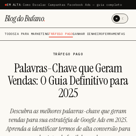
EM ALTA
·
Como Escalar Campanhas Facebook Ads — guia completo
Blog do Bufano
.
☀
☾
TODOS
IA PARA MARKETING
TRÁFEGO PAGO
GANHAR DINHEIRO
FERRAMENTAS
TRÁFEGO PAGO
Palavras-Chave que Geram
Vendas: O Guia Definitivo para
2025
Descubra as melhores palavras-chave que geram
vendas para sua estratégia de Google Ads em 2025.
Aprenda a identificar termos de alta conversão para