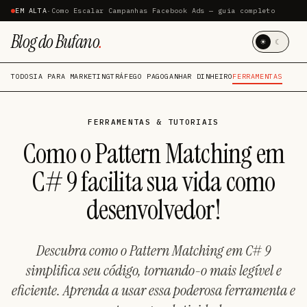
EM ALTA
·
Como Escalar Campanhas Facebook Ads — guia completo
Blog do Bufano
.
☀
☾
TODOS
IA PARA MARKETING
TRÁFEGO PAGO
GANHAR DINHEIRO
FERRAMENTAS
FERRAMENTAS & TUTORIAIS
Como o Pattern Matching em
C# 9 facilita sua vida como
desenvolvedor!
Descubra como o Pattern Matching em C# 9
simplifica seu código, tornando-o mais legível e
eficiente. Aprenda a usar essa poderosa ferramenta e