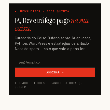
NEWSLETTER · TODA QUINTA
IA, Dev e tráfego pago
na sua
caixa.
Curadoria do Celso Bufano sobre IA aplicada,
Python, WordPress e estratégias de afiliado.
Nada de spam — só o que vale a pena ler.
ASSINAR →
+ 2.400 LEITORES · CANCELE A HORA QUE
QUISER