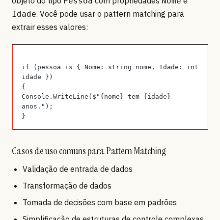
objeto do tipo
com propriedades
e
Pessoa
Nome
. Você pode usar o pattern matching para
Idade
extrair esses valores:
if (pessoa is { Nome: string nome, Idade: int 
idade })
{
Console.WriteLine($"{nome} tem {idade} 
anos.");
}
Casos de uso comuns para Pattern Matching
Validação de entrada de dados
Transformação de dados
Tomada de decisões com base em padrões
Simplificação de estruturas de controle complexas