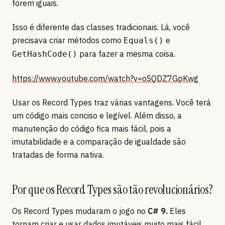
forem iguais.
Isso é diferente das classes tradicionais. Lá, você
precisava criar métodos como
e
Equals()
para fazer a mesma coisa.
GetHashCode()
https://www.youtube.com/watch?v=oSQDZ7GpKwg
Usar os Record Types traz várias vantagens. Você terá
um código mais conciso e legível. Além disso, a
manutenção do código fica mais fácil, pois a
imutabilidade e a comparação de igualdade são
tratadas de forma nativa.
Por que os Record Types são tão revolucionários?
Os Record Types mudaram o jogo no
C# 9.
Eles
tornam criar e usar dados imutáveis muito mais fácil.