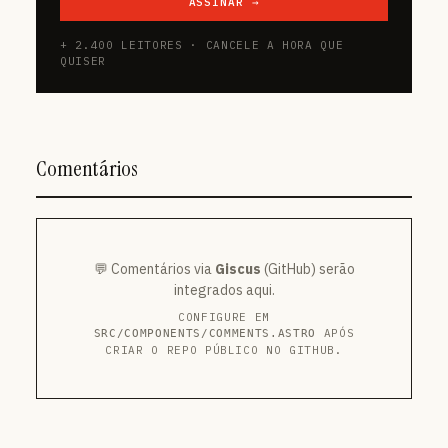
ASSINAR →
+ 2.400 LEITORES · CANCELE A HORA QUE
QUISER
Comentários
💬 Comentários via
Giscus
(GitHub) serão
integrados aqui.
CONFIGURE EM
APÓS
SRC/COMPONENTS/COMMENTS.ASTRO
CRIAR O REPO PÚBLICO NO GITHUB.