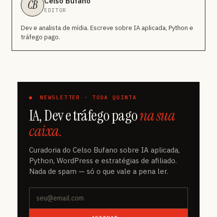
Celso Bufano
CB
EDITOR
Dev e analista de mídia. Escreve sobre IA aplicada, Python e
tráfego pago.
NEWSLETTER · TODA QUINTA
IA, Dev e tráfego pago
na sua
caixa.
Curadoria do Celso Bufano sobre IA aplicada,
Python, WordPress e estratégias de afiliado.
Nada de spam — só o que vale a pena ler.