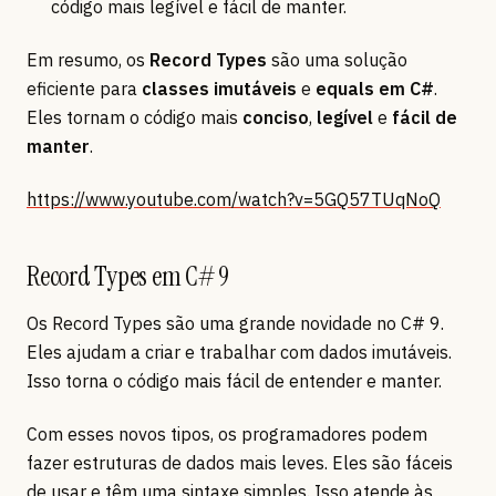
código mais legível e fácil de manter.
Em resumo, os
Record Types
são uma solução
eficiente para
classes imutáveis
e
equals em C#
.
Eles tornam o código mais
conciso
,
legível
e
fácil de
manter
.
https://www.youtube.com/watch?v=5GQ57TUqNoQ
Record Types em C# 9
Os Record Types são uma grande novidade no C# 9.
Eles ajudam a criar e trabalhar com dados imutáveis.
Isso torna o código mais fácil de entender e manter.
Com esses novos tipos, os programadores podem
fazer estruturas de dados mais leves. Eles são fáceis
de usar e têm uma sintaxe simples. Isso atende às