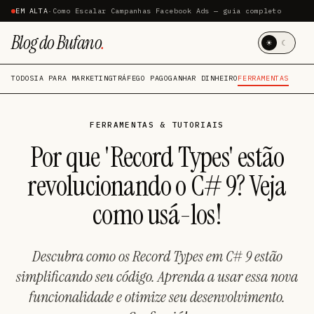
EM ALTA
·
Como Escalar Campanhas Facebook Ads — guia completo
Blog do Bufano
.
☀
☾
TODOS
IA PARA MARKETING
TRÁFEGO PAGO
GANHAR DINHEIRO
FERRAMENTAS
FERRAMENTAS & TUTORIAIS
Por que 'Record Types' estão
revolucionando o C# 9? Veja
como usá-los!
Descubra como os Record Types em C# 9 estão
simplificando seu código. Aprenda a usar essa nova
funcionalidade e otimize seu desenvolvimento.