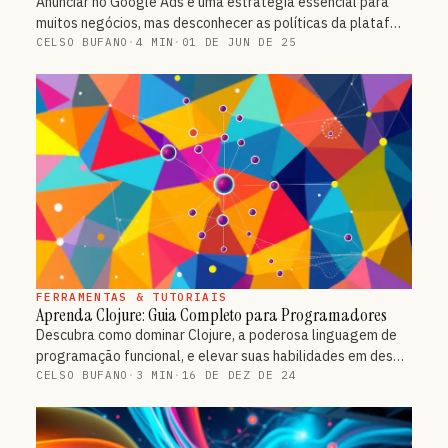
Anunciar no Google Ads é uma estratégia essencial para
muitos negócios, mas desconhecer as políticas da plataf…
CELSO BUFANO
·
4 MIN
·
01 DE JUN DE 25
FERRAMENTAS & TUTORIAIS
Aprenda Clojure: Guia Completo para Programadores
Descubra como dominar Clojure, a poderosa linguagem de
programação funcional, e elevar suas habilidades em des…
CELSO BUFANO
·
3 MIN
·
16 DE DEZ DE 24