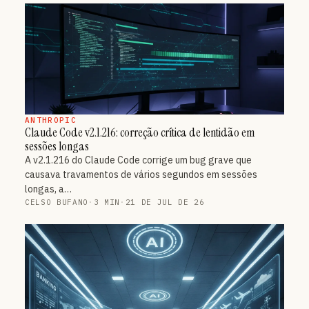
ANTHROPIC
Claude Code v2.1.216: correção crítica de lentidão em
sessões longas
A v2.1.216 do Claude Code corrige um bug grave que
causava travamentos de vários segundos em sessões
longas, a…
CELSO BUFANO
·
3 MIN
·
21 DE JUL DE 26