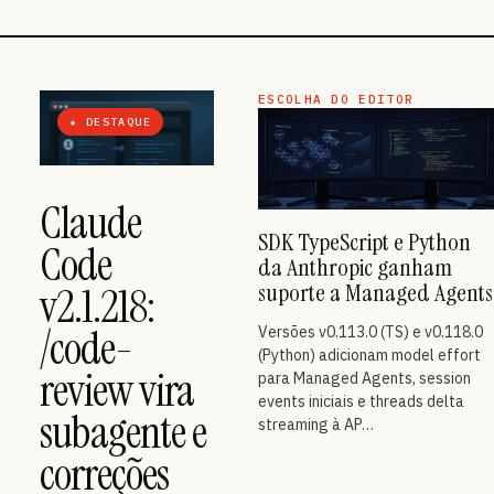
ESCOLHA DO EDITOR
★ DESTAQUE
Claude
SDK TypeScript e Python
Code
da Anthropic ganham
suporte a Managed Agents
v2.1.218:
/code-
Versões v0.113.0 (TS) e v0.118.0
(Python) adicionam model effort
review vira
para Managed Agents, session
events iniciais e threads delta
subagente e
streaming à AP…
correções