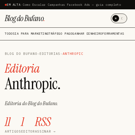
EM ALTA
·
Como Escalar Campanhas Facebook Ads — guia completo
Blog do Bufano
.
☀
☾
TODOS
IA PARA MARKETING
TRÁFEGO PAGO
GANHAR DINHEIRO
FERRAMENTAS
BLOG DO BUFANO
→
EDITORIAS
→
ANTHROPIC
Editoria
Anthropic.
Editoria do Blog do Bufano.
11
1
RSS
ARTIGOS
EDITOR
ASSINAR →