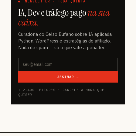
NEWSLETTER · TODA QUINTA
IA, Dev e tráfego pago
na sua
caixa.
Curadoria do Celso Bufano sobre IA aplicada,
Python, WordPress e estratégias de afiliado.
Nada de spam — só o que vale a pena ler.
ASSINAR →
+ 2.400 LEITORES · CANCELE A HORA QUE
QUISER