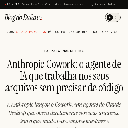
EM ALTA
·
Como Escalar Campanhas Facebook Ads — guia completo
Blog do Bufano
.
☀
☾
TODOS
IA PARA MARKETING
TRÁFEGO PAGO
GANHAR DINHEIRO
FERRAMENTAS
IA PARA MARKETING
Anthropic Cowork: o agente de
IA que trabalha nos seus
arquivos sem precisar de código
A Anthropic lançou o Cowork, um agente do Claude
Desktop que opera diretamente nos seus arquivos.
Veja o que muda para empreendedores e