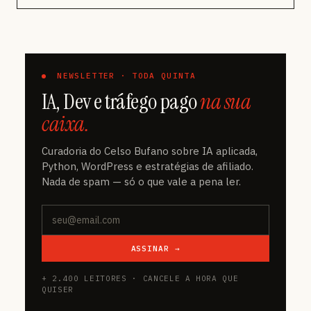
NEWSLETTER · TODA QUINTA
IA, Dev e tráfego pago
na sua
caixa.
Curadoria do Celso Bufano sobre IA aplicada,
Python, WordPress e estratégias de afiliado.
Nada de spam — só o que vale a pena ler.
ASSINAR →
+ 2.400 LEITORES · CANCELE A HORA QUE
QUISER