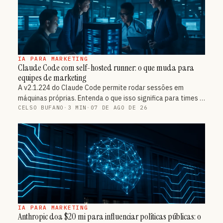
IA PARA MARKETING
Claude Code com self-hosted runner: o que muda para
equipes de marketing
A v2.1.224 do Claude Code permite rodar sessões em
máquinas próprias. Entenda o que isso significa para times …
CELSO BUFANO
·
3 MIN
·
07 DE AGO DE 26
IA PARA MARKETING
Anthropic doa $20 mi para influenciar políticas públicas: o