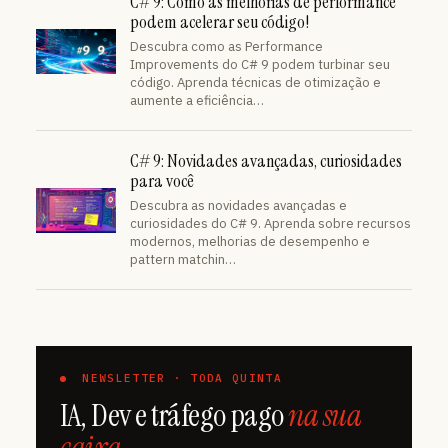
C# 9: Como as melhorias de performance
podem acelerar seu código!
Descubra como as Performance
Improvements do C# 9 podem turbinar seu
código. Aprenda técnicas de otimização e
aumente a eficiência…
C# 9: Novidades avançadas, curiosidades
para você
Descubra as novidades avançadas e
curiosidades do C# 9. Aprenda sobre recursos
modernos, melhorias de desempenho e
pattern matchin…
NEWSLETTER · TODA QUINTA
IA, Dev e tráfego pago
na sua
caixa.