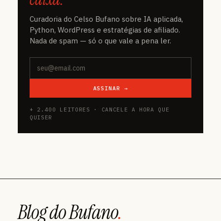
Curadoria do Celso Bufano sobre IA aplicada,
Python, WordPress e estratégias de afiliado.
Nada de spam — só o que vale a pena ler.
ASSINAR →
+ 2.400 LEITORES · CANCELE A HORA QUE
QUISER
Blog do Bufano
.