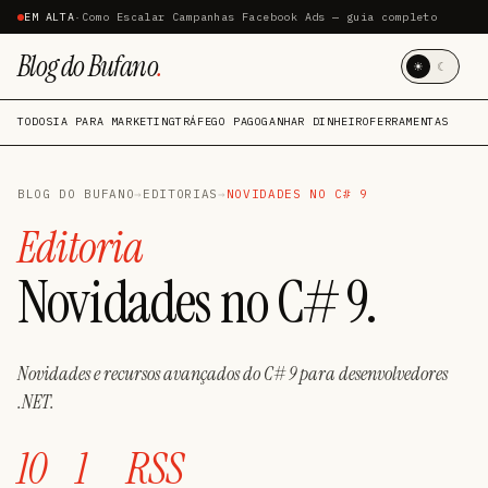
EM ALTA
·
Como Escalar Campanhas Facebook Ads — guia completo
Blog do Bufano
.
☀
☾
TODOS
IA PARA MARKETING
TRÁFEGO PAGO
GANHAR DINHEIRO
FERRAMENTAS
BLOG DO BUFANO
→
EDITORIAS
→
NOVIDADES NO C# 9
Editoria
Novidades no C# 9.
Novidades e recursos avançados do C# 9 para desenvolvedores
.NET.
10
1
RSS