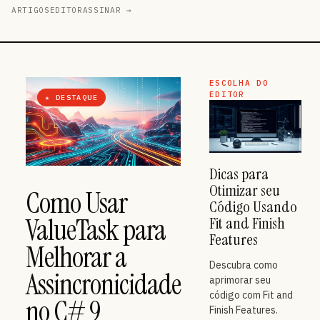
ARTIGOS
EDITOR
ASSINAR →
ESCOLHA DO
EDITOR
★ DESTAQUE
Dicas para
Otimizar seu
Como Usar
Código Usando
ValueTask para
Fit and Finish
Features
Melhorar a
Descubra como
Assincronicidade
aprimorar seu
código com Fit and
no C# 9
Finish Features.