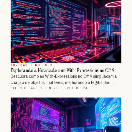
NOVIDADES NO C# 9
Explorando a Novidade com With-Expressions no C# 9
Descubra como as With-Expressions no C# 9 simplificam a
criação de objetos imutáveis, melhorando a legibilidad…
CELSO BUFANO
·
3 MIN
·
25 DE OUT DE 24