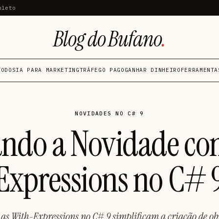
pleto
Blog do Bufano
.
TODOS
IA PARA MARKETING
TRÁFEGO PAGO
GANHAR DINHEIRO
FERRAMENTA
NOVIDADES NO C# 9
ando a Novidade co
Expressions no C# 
as With-Expressions no C# 9 simplificam a criação de obj