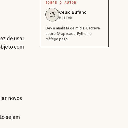
SOBRE O AUTOR
Celso Bufano
CB
EDITOR
Dev e analista de mídia. Escreve
sobre IA aplicada, Python e
vez de usar
tráfego pago.
 objeto com
riar novos
ão sejam