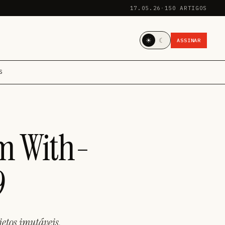
17.05.26
·
150 ARTIGOS
☀
☾
ASSINAR
S
m With-
9
etos imutáveis,