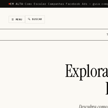
EM ALTA
·
Como Escalar Campanhas Facebook Ads — guia com
🔍 BUSCAR
☰ MENU
Explor
Descubra como 