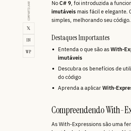
No
C# 9
, foi introduzida a func
COMPARTILHAR
imutáveis
mais fácil e elegante.
simples, melhorando seu código.
𝕏
Destaques Importantes
IN
Entenda o que são as
With-Ex
WP
imutáveis
Descubra os benefícios de util
do código
Aprenda a aplicar
With-Expre
Compreendendo With-Ex
As With-Expressions são uma f