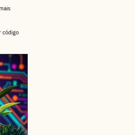
 mais
r código