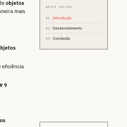
 de
objetos
NESTE ARTIGO
aneira mais
Introdução
01
Desenvolvimento
02
Conclusão
03
bjetos
 eficiência
# 9
tos