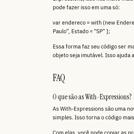
pode fazer isso em uma só:
var endereco = with (new Enderec
Paulo”, Estado = “SP” };
Essa forma faz seu código ser ma
objeto seja imutável. Isso ajuda 
FAQ
O que são as With-Expressions?
As With-Expressions são uma nov
simples. Isso torna o código mais
Com elas, você pode copiar as p