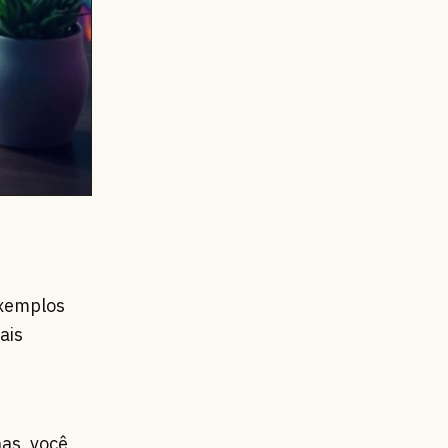
exemplos
ais
has, você