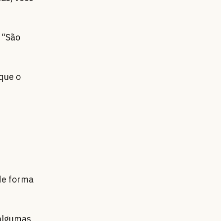
 “São
que o
de forma
 algumas