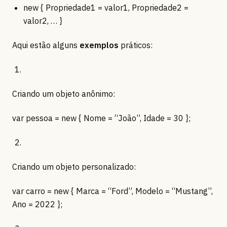
new { Propriedade1 = valor1, Propriedade2 =
valor2, … }
Aqui estão alguns
exemplos
práticos:
Criando um objeto anônimo:
var pessoa = new { Nome = “João”, Idade = 30 };
Criando um objeto personalizado:
var carro = new { Marca = “Ford”, Modelo = “Mustang”,
Ano = 2022 };