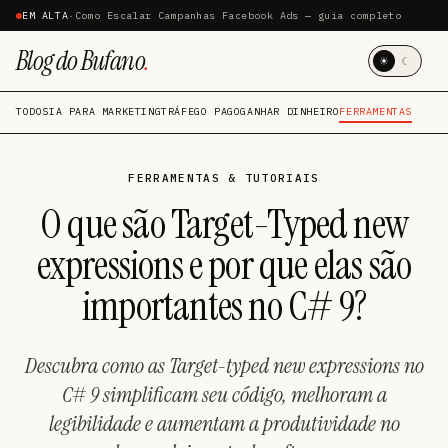
EM ALTA
·
Como Escalar Campanhas Facebook Ads — guia completo
Blog do Bufano
.
☀
☾
TODOS
IA PARA MARKETING
TRÁFEGO PAGO
GANHAR DINHEIRO
FERRAMENTAS
FERRAMENTAS & TUTORIAIS
O que são Target-Typed new
expressions e por que elas são
importantes no C# 9?
Descubra como as Target-typed new expressions no
C# 9 simplificam seu código, melhoram a
legibilidade e aumentam a produtividade no