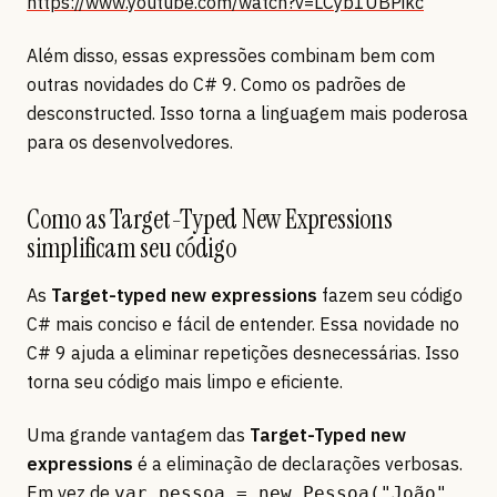
https://www.youtube.com/watch?v=LCyb1UBPikc
Além disso, essas expressões combinam bem com
outras novidades do C# 9. Como os padrões de
desconstructed. Isso torna a linguagem mais poderosa
para os desenvolvedores.
Como as Target-Typed New Expressions
simplificam seu código
As
Target-typed new expressions
fazem seu código
C# mais conciso e fácil de entender. Essa novidade no
C# 9 ajuda a eliminar repetições desnecessárias. Isso
torna seu código mais limpo e eficiente.
Uma grande vantagem das
Target-Typed new
expressions
é a eliminação de declarações verbosas.
Em vez de
var pessoa = new Pessoa("João",