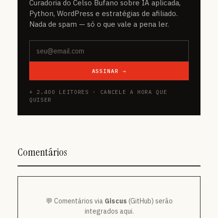
Curadoria do Celso Bufano sobre IA aplicada,
Python, WordPress e estratégias de afiliado.
Nada de spam — só o que vale a pena ler.
ASSINAR →
+ 2.400 LEITORES · CANCELE A HORA QUE
QUISER
Comentários
💬 Comentários via
Giscus
(GitHub) serão
integrados aqui.