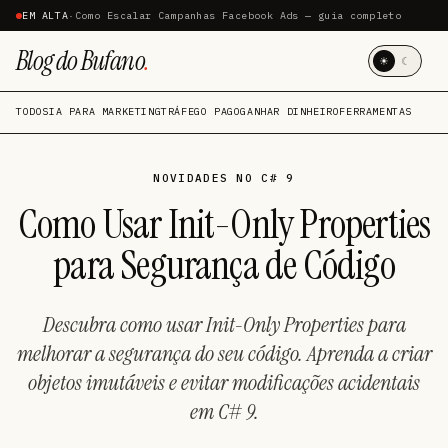
EM ALTA
·
Como Escalar Campanhas Facebook Ads — guia completo
Blog do Bufano
.
☀
☾
TODOS
IA PARA MARKETING
TRÁFEGO PAGO
GANHAR DINHEIRO
FERRAMENTAS
NOVIDADES NO C# 9
Como Usar Init-Only Properties
para Segurança de Código
Descubra como usar Init-Only Properties para
melhorar a segurança do seu código. Aprenda a criar
objetos imutáveis e evitar modificações acidentais
em C# 9.