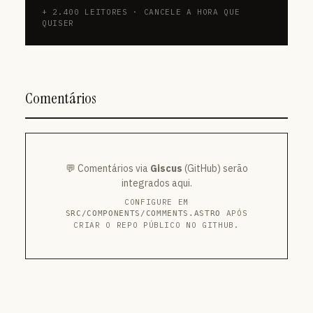
+ 2.400 LEITORES · CANCELE A HORA QUE
QUISER
Comentários
💬 Comentários via
Giscus
(GitHub) serão
integrados aqui.
CONFIGURE EM
APÓS
SRC/COMPONENTS/COMMENTS.ASTRO
CRIAR O REPO PÚBLICO NO GITHUB.