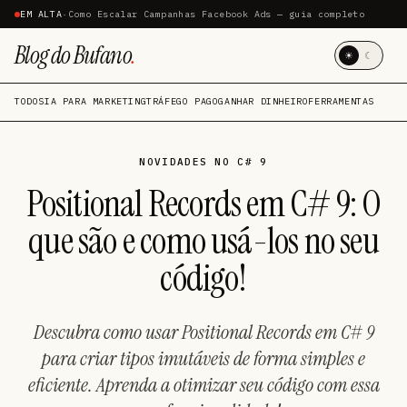
EM ALTA
·
Como Escalar Campanhas Facebook Ads — guia completo
Blog do Bufano
.
☀
☾
TODOS
IA PARA MARKETING
TRÁFEGO PAGO
GANHAR DINHEIRO
FERRAMENTAS
NOVIDADES NO C# 9
Positional Records em C# 9: O
que são e como usá-los no seu
código!
Descubra como usar Positional Records em C# 9
para criar tipos imutáveis de forma simples e
eficiente. Aprenda a otimizar seu código com essa