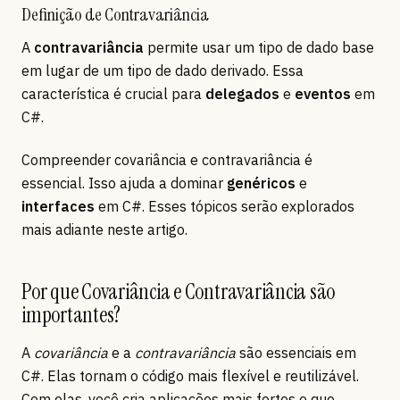
Definição de Contravariância
A
contravariância
permite usar um tipo de dado base
em lugar de um tipo de dado derivado. Essa
característica é crucial para
delegados
e
eventos
em
C#.
Compreender covariância e contravariância é
essencial. Isso ajuda a dominar
genéricos
e
interfaces
em C#. Esses tópicos serão explorados
mais adiante neste artigo.
Por que Covariância e Contravariância são
importantes?
A
covariância
e a
contravariância
são essenciais em
C#. Elas tornam o código mais flexível e reutilizável.
Com elas, você cria aplicações mais fortes e que