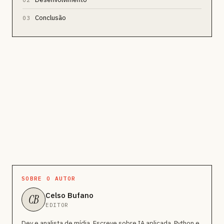
02
Conclusão
03
SOBRE O AUTOR
Celso Bufano
CB
EDITOR
Dev e analista de mídia. Escreve sobre IA aplicada, Python e