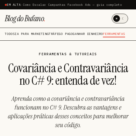
EM ALTA
·
Como Escalar Campanhas Facebook Ads — guia completo
Blog do Bufano
.
☀
☾
TODOS
IA PARA MARKETING
TRÁFEGO PAGO
GANHAR DINHEIRO
FERRAMENTAS
FERRAMENTAS & TUTORIAIS
Covariância e Contravariância
no C# 9: entenda de vez!
Aprenda como a covariância e contravariância
funcionam no C# 9. Descubra as vantagens e
aplicações práticas desses conceitos para melhorar
seu código.