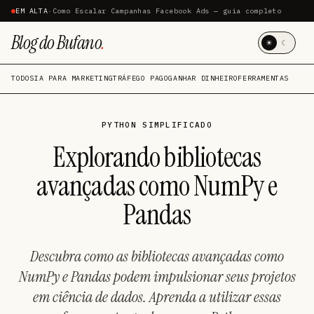
EM ALTA
·
Como Escalar Campanhas Facebook Ads — guia completo
Blog do Bufano
.
☀
☾
TODOS
IA PARA MARKETING
TRÁFEGO PAGO
GANHAR DINHEIRO
FERRAMENTAS
PYTHON SIMPLIFICADO
Explorando bibliotecas
avançadas como NumPy e
Pandas
Descubra como as bibliotecas avançadas como
NumPy e Pandas podem impulsionar seus projetos
em ciência de dados. Aprenda a utilizar essas