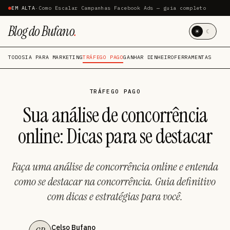
EM ALTA
·
Como Escalar Campanhas Facebook Ads — guia completo
Blog do Bufano
.
☀
☾
TODOS
IA PARA MARKETING
TRÁFEGO PAGO
GANHAR DINHEIRO
FERRAMENTAS
TRÁFEGO PAGO
Sua análise de concorrência
online: Dicas para se destacar
Faça uma análise de concorrência online e entenda
como se destacar na concorrência. Guia definitivo
com dicas e estratégias para você.
Celso Bufano