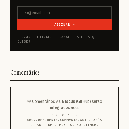
ASSINAR →
+ 2.400 LEITORES · CANCELE A HORA QUE
QUISER
Comentários
💬 Comentários via
Giscus
(GitHub) serão
integrados aqui.
CONFIGURE EM
APÓS
SRC/COMPONENTS/COMMENTS.ASTRO
CRIAR O REPO PÚBLICO NO GITHUB.