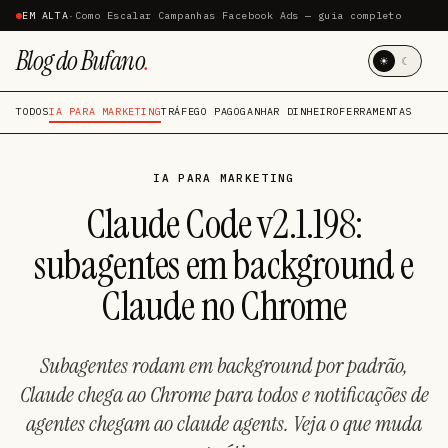
EM ALTA
·
Como Escalar Campanhas Facebook Ads — guia completo
Blog do Bufano
.
☀
☾
TODOS
IA PARA MARKETING
TRÁFEGO PAGO
GANHAR DINHEIRO
FERRAMENTAS
IA PARA MARKETING
Claude Code v2.1.198:
subagentes em background e
Claude no Chrome
Subagentes rodam em background por padrão,
Claude chega ao Chrome para todos e notificações de
agentes chegam ao claude agents. Veja o que muda