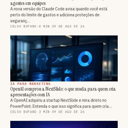
agentes em equipes
A nova versão do Claude Code avisa quando você está
perto do limite de gastos e adiciona proteções de
seguranç…
CELSO BUFANO
·
4 MIN
·
09 DE AGO DE 26
IA PARA MARKETING
OpenAI comprou a NextSlide: o que muda para quem cria
apresentações com IA
A OpenAI adquiriu a startup NextSlide e mira direto no
PowerPoint. Entenda o que isso significa para quem cria…
CELSO BUFANO
·
3 MIN
·
09 DE AGO DE 26