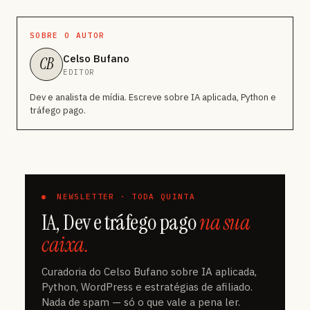
SOBRE O AUTOR
Celso Bufano
CB
EDITOR
Dev e analista de mídia. Escreve sobre IA aplicada, Python e
tráfego pago.
NEWSLETTER · TODA QUINTA
IA, Dev e tráfego pago
na sua
caixa.
Curadoria do Celso Bufano sobre IA aplicada,
Python, WordPress e estratégias de afiliado.
Nada de spam — só o que vale a pena ler.