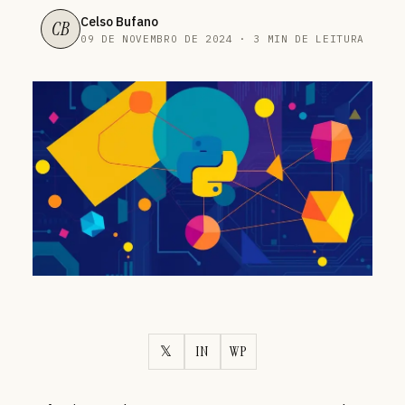
Celso Bufano
CB
09 DE NOVEMBRO DE 2024 · 3 MIN DE LEITURA
𝕏
IN
WP