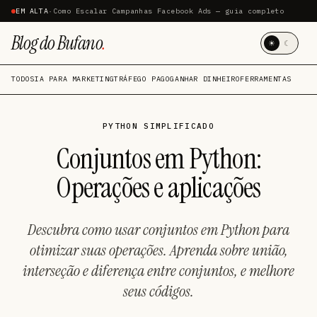
EM ALTA
·
Como Escalar Campanhas Facebook Ads — guia completo
Blog do Bufano
.
☀
☾
TODOS
IA PARA MARKETING
TRÁFEGO PAGO
GANHAR DINHEIRO
FERRAMENTAS
PYTHON SIMPLIFICADO
Conjuntos em Python:
Operações e aplicações
Descubra como usar conjuntos em Python para
otimizar suas operações. Aprenda sobre união,
interseção e diferença entre conjuntos, e melhore
seus códigos.