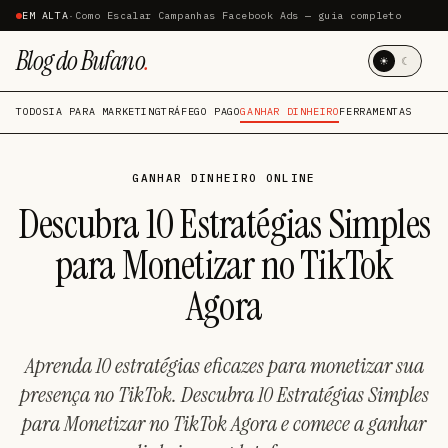
EM ALTA
·
Como Escalar Campanhas Facebook Ads — guia completo
Blog do Bufano
.
☀
☾
TODOS
IA PARA MARKETING
TRÁFEGO PAGO
GANHAR DINHEIRO
FERRAMENTAS
GANHAR DINHEIRO ONLINE
Descubra 10 Estratégias Simples
para Monetizar no TikTok
Agora
Aprenda 10 estratégias eficazes para monetizar sua
presença no TikTok. Descubra 10 Estratégias Simples
para Monetizar no TikTok Agora e comece a ganhar