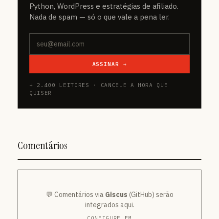
Python, WordPress e estratégias de afiliado.
Nada de spam — só o que vale a pena ler.
ASSINAR →
+ 2.400 LEITORES · CANCELE A HORA QUE
QUISER
Comentários
💬 Comentários via
Giscus
(GitHub) serão
integrados aqui.
CONFIGURE EM