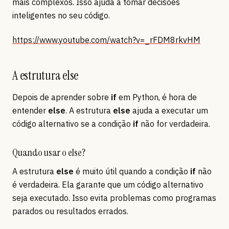
mais complexos. Isso ajuda a tomar decisões
inteligentes no seu código.
https://www.youtube.com/watch?v=_rFDM8rkvHM
A estrutura else
Depois de aprender sobre
if
em Python, é hora de
entender
else
. A estrutura
else
ajuda a executar um
código alternativo se a condição
if
não for verdadeira.
Quando usar o else?
A estrutura
else
é muito útil quando a condição
if
não
é verdadeira. Ela garante que um código alternativo
seja executado. Isso evita problemas como programas
parados ou resultados errados.