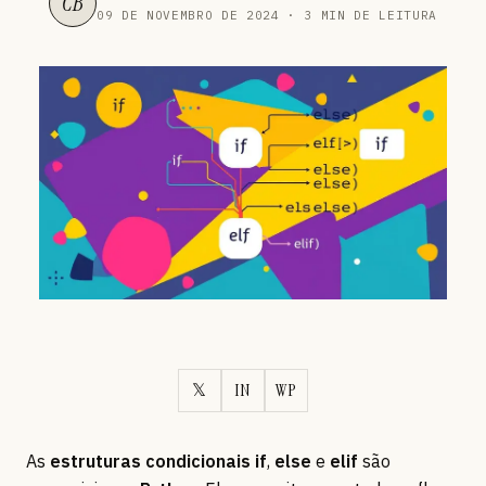
CB
09 DE NOVEMBRO DE 2024 · 3 MIN DE LEITURA
𝕏
IN
WP
As
estruturas condicionais
if
,
else
e
elif
são