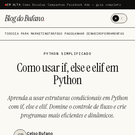
EM ALTA
·
Como Escalar Campanhas Facebook Ads — guia completo
Blog do Bufano
.
☀
☾
TODOS
IA PARA MARKETING
TRÁFEGO PAGO
GANHAR DINHEIRO
FERRAMENTAS
PYTHON SIMPLIFICADO
Como usar if, else e elif em
Python
Aprenda a usar estruturas condicionais em Python
com if, else e elif. Domine o controle de fluxo e crie
programas mais eficientes e dinâmicos.
Celso Bufano