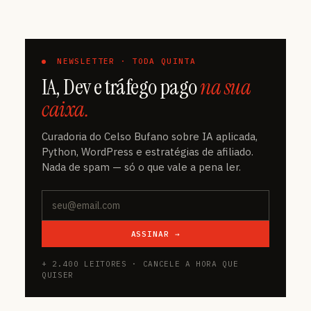
NEWSLETTER · TODA QUINTA
IA, Dev e tráfego pago
na sua
caixa.
Curadoria do Celso Bufano sobre IA aplicada,
Python, WordPress e estratégias de afiliado.
Nada de spam — só o que vale a pena ler.
ASSINAR →
+ 2.400 LEITORES · CANCELE A HORA QUE
QUISER