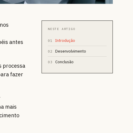
 nos
NESTE ARTIGO
Introdução
éis antes
01
Desenvolvimento
02
Conclusão
03
s processa
ara fazer
r
ma mais
ecimento