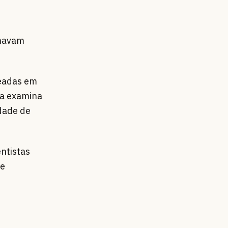
nhavam
seadas em
ia examina
dade de
entistas
de