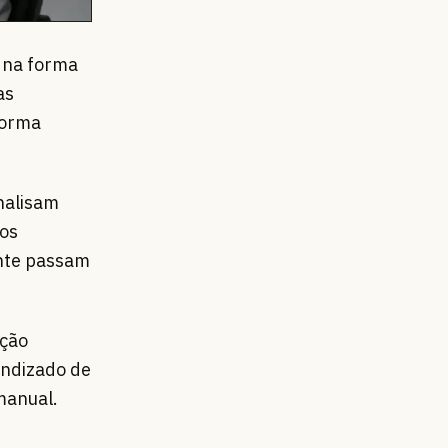
l na forma
as
forma
nalisam
os
ente passam
ação
endizado de
manual.