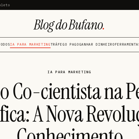
pleto
Blog do Bufano
.
TODOS
IA PARA MARKETING
TRÁFEGO PAGO
GANHAR DINHEIRO
FERRAMENTA
IA PARA MARKETING
o Co-cientista na P
ífica: A Nova Revolu
Conhecimento