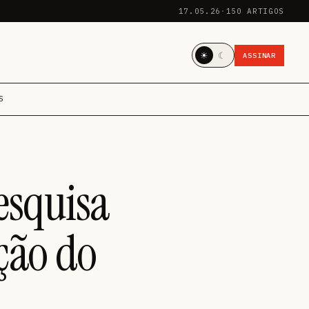
17.05.26
·
150 ARTIGOS
☀
☾
ASSINAR
S
esquisa
ção do