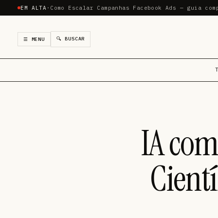
EM ALTA
·
Como Escalar Campanhas Facebook Ads — guia com
🔍 BUSCAR
☰ MENU
IA com
Cient