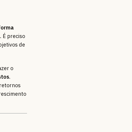
 forma
. É preciso
bjetivos de
azer o
stos
.
 retornos
crescimento