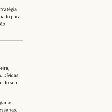
stratégia
onado para
rão
eira,
. Dívidas
te do seu
gar as
essárias.