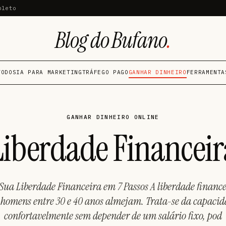
pleto
Blog do Bufano
.
TODOS
IA PARA MARKETING
TRÁFEGO PAGO
GANHAR DINHEIRO
FERRAMENTA
GANHAR DINHEIRO ONLINE
Liberdade Financeir
ua Liberdade Financeira em 7 Passos A liberdade finance
homens entre 30 e 40 anos almejam. Trata-se da capacid
confortavelmente sem depender de um salário fixo, pod