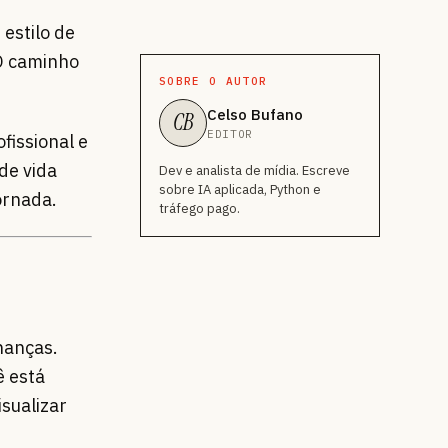
estilo de
 O caminho
SOBRE O AUTOR
Celso Bufano
CB
EDITOR
fissional e
de vida
Dev e analista de mídia. Escreve
sobre IA aplicada, Python e
ornada.
tráfego pago.
inanças.
ê está
isualizar