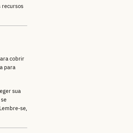
s recursos
para cobrir
a para
teger sua
 se
 Lembre-se,