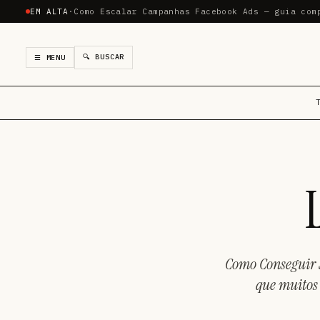
EM ALTA
·
Como Escalar Campanhas Facebook Ads — guia com
🔍 BUSCAR
☰ MENU
Como Conseguir S
que muitos 