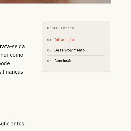
NESTE ARTIGO
Introdução
01
rata-se da
Desenvolvimento
02
lher como
Conclusão
03
 pode
s finanças
uficientes