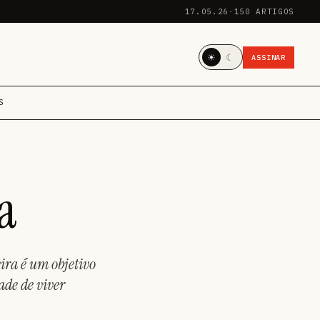
17.05.26
·
150 ARTIGOS
☀
☾
ASSINAR
S
a
ira é um objetivo
ade de viver