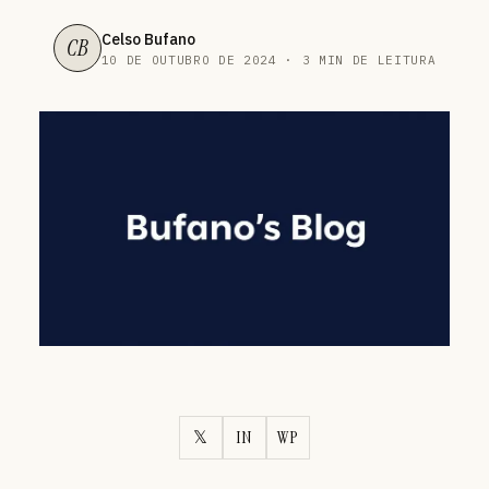
Celso Bufano
CB
10 DE OUTUBRO DE 2024 · 3 MIN DE LEITURA
𝕏
IN
WP