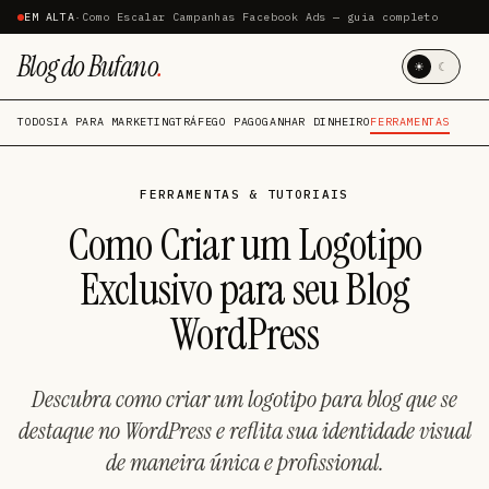
EM ALTA
·
Como Escalar Campanhas Facebook Ads — guia completo
Blog do Bufano
.
☀
☾
TODOS
IA PARA MARKETING
TRÁFEGO PAGO
GANHAR DINHEIRO
FERRAMENTAS
FERRAMENTAS & TUTORIAIS
Como Criar um Logotipo
Exclusivo para seu Blog
WordPress
Descubra como criar um logotipo para blog que se
destaque no WordPress e reflita sua identidade visual
de maneira única e profissional.