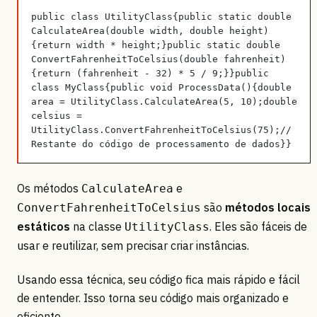
public class UtilityClass{public static double 
CalculateArea(double width, double height)
{return width * height;}public static double 
ConvertFahrenheitToCelsius(double fahrenheit)
{return (fahrenheit - 32) * 5 / 9;}}public 
class MyClass{public void ProcessData(){double 
area = UtilityClass.CalculateArea(5, 10);double 
celsius = 
UtilityClass.ConvertFahrenheitToCelsius(75);// 
Restante do código de processamento de dados}}
Os métodos
e
CalculateArea
são
métodos locais
ConvertFahrenheitToCelsius
estáticos
na classe
. Eles são fáceis de
UtilityClass
usar e reutilizar, sem precisar criar instâncias.
Usando essa técnica, seu código fica mais rápido e fácil
de entender. Isso torna seu código mais organizado e
eficiente.