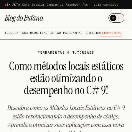
EM ALTA
·
Como Escalar Campanhas Facebook Ads — guia completo
Blog do Bufano
.
☀
☾
TODOS
IA PARA MARKETING
TRÁFEGO PAGO
GANHAR DINHEIRO
FERRAMENTAS
FERRAMENTAS & TUTORIAIS
Como métodos locais estáticos
estão otimizando o
desempenho no C# 9!
Descubra como os Métodos Locais Estáticos no C# 9
estão revolucionando o desempenho de código.
Aprenda a otimizar suas aplicações com essa nova