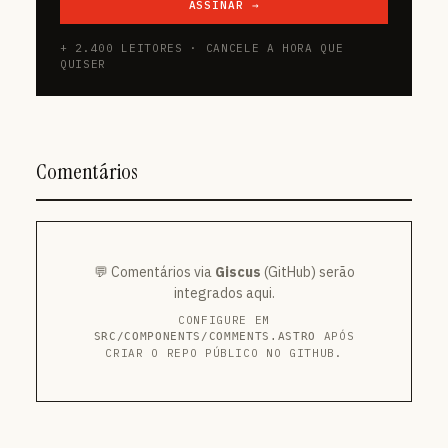
ASSINAR →
+ 2.400 LEITORES · CANCELE A HORA QUE
QUISER
Comentários
💬 Comentários via
Giscus
(GitHub) serão
integrados aqui.
CONFIGURE EM
APÓS
SRC/COMPONENTS/COMMENTS.ASTRO
CRIAR O REPO PÚBLICO NO GITHUB.