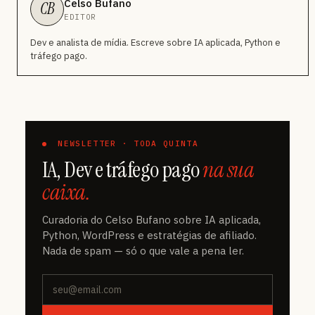
Celso Bufano
CB
EDITOR
Dev e analista de mídia. Escreve sobre IA aplicada, Python e
tráfego pago.
NEWSLETTER · TODA QUINTA
IA, Dev e tráfego pago
na sua
caixa.
Curadoria do Celso Bufano sobre IA aplicada,
Python, WordPress e estratégias de afiliado.
Nada de spam — só o que vale a pena ler.