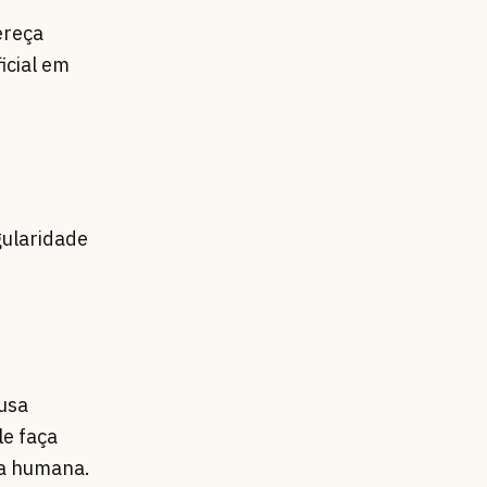
ereça
icial em
s
gularidade
usa
le faça
ma humana.