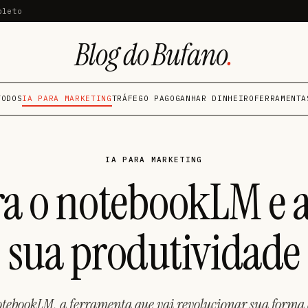
pleto
Blog do Bufano
.
TODOS
IA PARA MARKETING
TRÁFEGO PAGO
GANHAR DINHEIRO
FERRAMENTA
IA PARA MARKETING
a o notebookLM e
sua produtividade
tebookLM, a ferramenta que vai revolucionar sua forma 