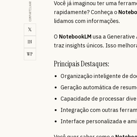
Você já imaginou ter uma ferram
COMPARTILHAR
rapidamente? Conheça o
Noteb
lidamos com informações.
𝕏
O
NotebookLM
usa a Generative 
IN
traz insights únicos. Isso melhor
WP
Principais Destaques:
Organização inteligente de d
Geração automática de resumos
Capacidade de processar dive
Integração com outras ferrame
Interface personalizada e am
Você quer saber como o
Notebo