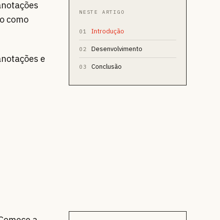
anotações
NESTE ARTIGO
do como
Introdução
01
Desenvolvimento
02
anotações e
Conclusão
03
 Comece a