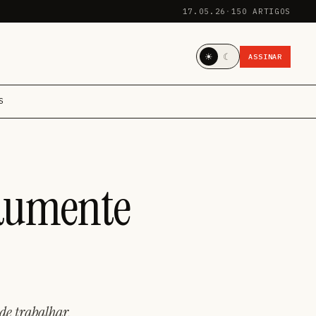
17.05.26
·
150 ARTIGOS
☀
☾
ASSINAR
S
 aumente
de trabalhar.