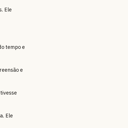
. Ele
do tempo e
preensão e
tivesse
a. Ele