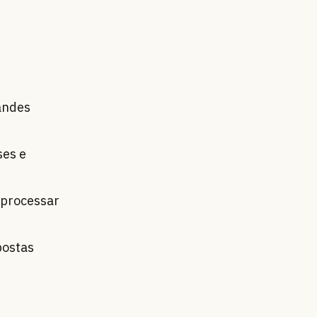
andes
ses e
 processar
postas