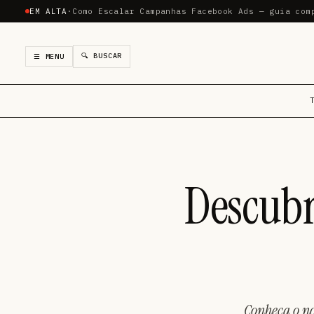
EM ALTA
·
Como Escalar Campanhas Facebook Ads — guia com
🔍 BUSCAR
☰ MENU
Descubr
Conheça o no