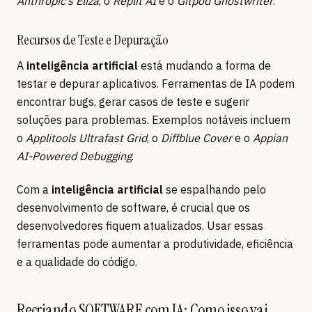
Anthropic’s Eliza
, o
Replit AI
e o
Gitpod Ghostwriter
.
Recursos de Teste e Depuração
A
inteligência artificial
está mudando a forma de
testar e depurar aplicativos. Ferramentas de IA podem
encontrar bugs, gerar casos de teste e sugerir
soluções para problemas. Exemplos notáveis incluem
o
Applitools Ultrafast Grid
, o
Diffblue Cover
e o
Appian
AI-Powered Debugging
.
Com a
inteligência artificial
se espalhando pelo
desenvolvimento de software, é crucial que os
desenvolvedores fiquem atualizados. Usar essas
ferramentas pode aumentar a produtividade, eficiência
e a qualidade do código.
Recriando SOFTWARE com IA: Como isso vai