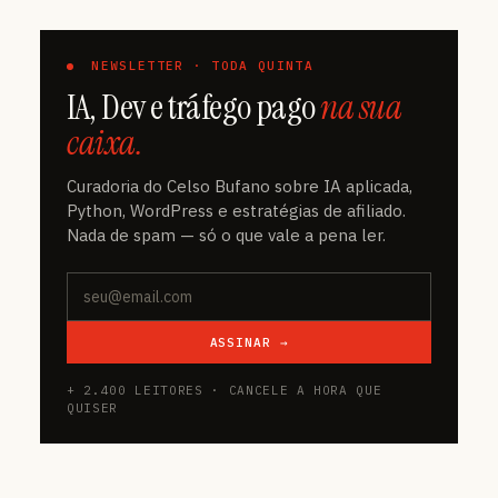
NEWSLETTER · TODA QUINTA
IA, Dev e tráfego pago
na sua
caixa.
Curadoria do Celso Bufano sobre IA aplicada,
Python, WordPress e estratégias de afiliado.
Nada de spam — só o que vale a pena ler.
ASSINAR →
+ 2.400 LEITORES · CANCELE A HORA QUE
QUISER