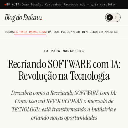
EM ALTA
·
Como Escalar Campanhas Facebook Ads — guia completo
Blog do Bufano
.
☀
☾
TODOS
IA PARA MARKETING
TRÁFEGO PAGO
GANHAR DINHEIRO
FERRAMENTAS
IA PARA MARKETING
Recriando SOFTWARE com IA:
Revolução na Tecnologia
Descubra como a Recriando SOFTWARE com IA:
Como isso vai REVOLUCIONAR o mercado de
TECNOLOGIA está transformando a indústria e
criando novas oportunidades