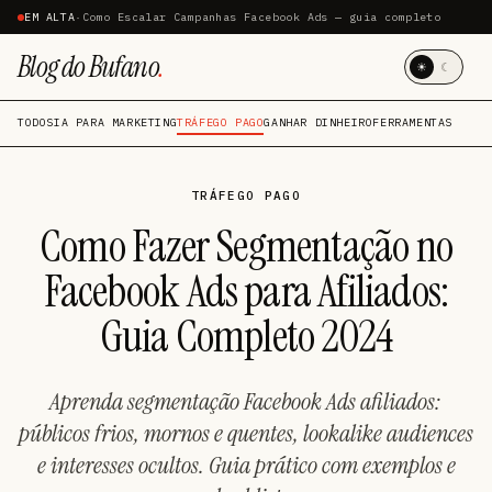
EM ALTA
·
Como Escalar Campanhas Facebook Ads — guia completo
Blog do Bufano
.
☀
☾
TODOS
IA PARA MARKETING
TRÁFEGO PAGO
GANHAR DINHEIRO
FERRAMENTAS
TRÁFEGO PAGO
Como Fazer Segmentação no
Facebook Ads para Afiliados:
Guia Completo 2024
Aprenda segmentação Facebook Ads afiliados:
públicos frios, mornos e quentes, lookalike audiences
e interesses ocultos. Guia prático com exemplos e