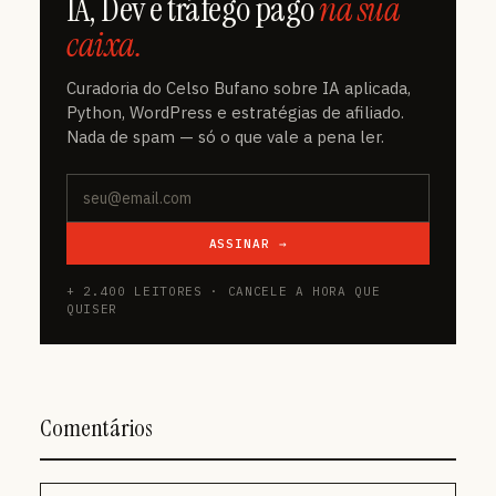
IA, Dev e tráfego pago
na sua
caixa.
Curadoria do Celso Bufano sobre IA aplicada,
Python, WordPress e estratégias de afiliado.
Nada de spam — só o que vale a pena ler.
ASSINAR →
+ 2.400 LEITORES · CANCELE A HORA QUE
QUISER
Comentários