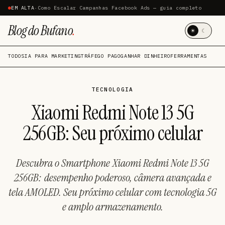
EM ALTA
·
Como Escalar Campanhas Facebook Ads — guia completo
Blog do Bufano
.
☀
☾
TODOS
IA PARA MARKETING
TRÁFEGO PAGO
GANHAR DINHEIRO
FERRAMENTAS
TECNOLOGIA
Xiaomi Redmi Note 13 5G
256GB: Seu próximo celular
Descubra o Smartphone Xiaomi Redmi Note 13 5G
256GB: desempenho poderoso, câmera avançada e
tela AMOLED. Seu próximo celular com tecnologia 5G
e amplo armazenamento.