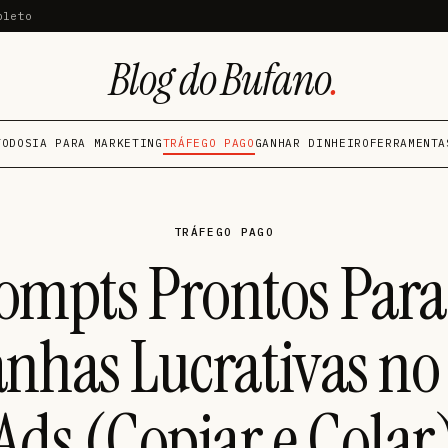
pleto
Blog do Bufano
.
TODOS
IA PARA MARKETING
TRÁFEGO PAGO
GANHAR DINHEIRO
FERRAMENTA
TRÁFEGO PAGO
ompts Prontos Para
has Lucrativas no
Ads (Copiar e Colar