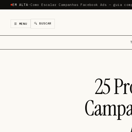
EM ALTA
·
Como Escalar Campanhas Facebook Ads — guia com
🔍 BUSCAR
☰ MENU
25 Pr
Campan