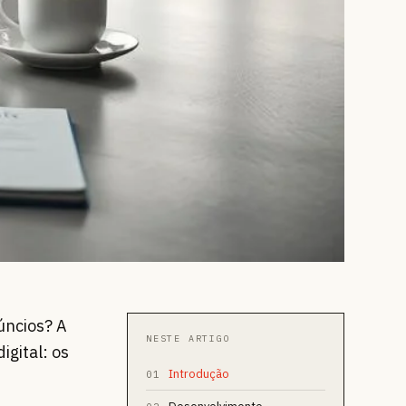
úncios? A
NESTE ARTIGO
igital: os
Introdução
01