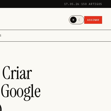
17.05.26
·
150 ARTIGOS
☀
☾
ASSINAR
S
 Criar
 Google
)