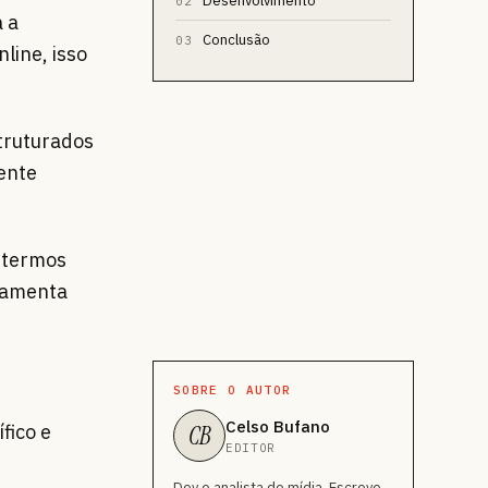
Desenvolvimento
02
a a
Conclusão
03
line, isso
ruturados
ente
s termos
rramenta
SOBRE O AUTOR
Celso Bufano
fico e
CB
EDITOR
Dev e analista de mídia. Escreve