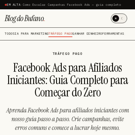
EM ALTA
·
Como Escalar Campanhas Facebook Ads — guia completo
Blog do Bufano
.
☀
☾
TODOS
IA PARA MARKETING
TRÁFEGO PAGO
GANHAR DINHEIRO
FERRAMENTAS
TRÁFEGO PAGO
Facebook Ads para Afiliados
Iniciantes: Guia Completo para
Começar do Zero
Aprenda Facebook Ads para afiliados iniciantes com
nosso guia passo a passo. Crie campanhas, evite
erros comuns e comece a lucrar hoje mesmo.