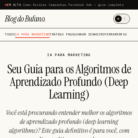
EM ALTA
·
Como Escalar Campanhas Facebook Ads — guia completo
Blog do Bufano
.
☀
☾
TODOS
IA PARA MARKETING
TRÁFEGO PAGO
GANHAR DINHEIRO
FERRAMENTAS
IA PARA MARKETING
Seu Guia para os Algoritmos de
Aprendizado Profundo (Deep
Learning)
Você está procurando entender melhor os algoritmos
de aprendizado profundo (deep learning
algorithms)? Este guia definitivo é para você, com