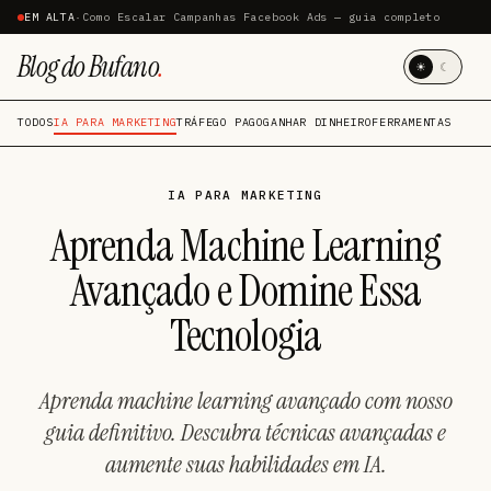
EM ALTA
·
Como Escalar Campanhas Facebook Ads — guia completo
Blog do Bufano
.
☀
☾
TODOS
IA PARA MARKETING
TRÁFEGO PAGO
GANHAR DINHEIRO
FERRAMENTAS
IA PARA MARKETING
Aprenda Machine Learning
Avançado e Domine Essa
Tecnologia
Aprenda machine learning avançado com nosso
guia definitivo. Descubra técnicas avançadas e
aumente suas habilidades em IA.