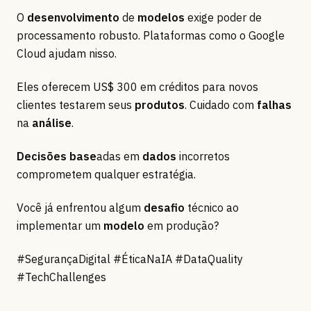
O
desenvolvimento
de
modelos
exige poder de
processamento robusto. Plataformas como o Google
Cloud ajudam nisso.
Eles oferecem US$ 300 em créditos para novos
clientes testarem seus
produtos
. Cuidado com
falhas
na
análise
.
Decisões
base
adas em
dados
incorretos
comprometem qualquer estratégia.
Você já enfrentou algum
desafio
técnico ao
implementar um
modelo
em produção?
#SegurançaDigital #ÉticaNaIA #DataQuality
#TechChallenges