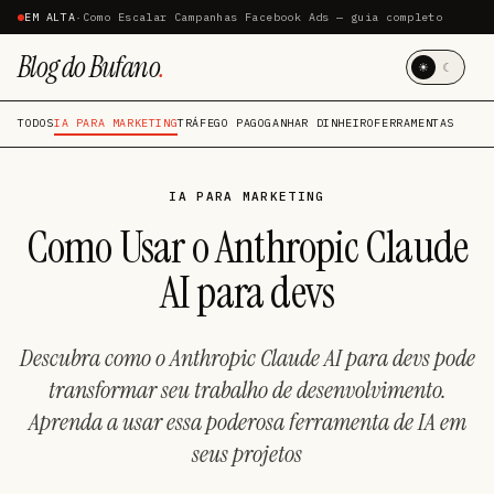
EM ALTA
·
Como Escalar Campanhas Facebook Ads — guia completo
Blog do Bufano
.
☀
☾
TODOS
IA PARA MARKETING
TRÁFEGO PAGO
GANHAR DINHEIRO
FERRAMENTAS
IA PARA MARKETING
Como Usar o Anthropic Claude
AI para devs
Descubra como o Anthropic Claude AI para devs pode
transformar seu trabalho de desenvolvimento.
Aprenda a usar essa poderosa ferramenta de IA em
seus projetos