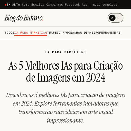
EM ALTA
·
Como Escalar Campanhas Facebook Ads — guia completo
Blog do Bufano
.
☀
☾
TODOS
IA PARA MARKETING
TRÁFEGO PAGO
GANHAR DINHEIRO
FERRAMENTAS
IA PARA MARKETING
As 5 Melhores IAs para Criação
de Imagens em 2024
Descubra as 5 melhores IAs para criação de imagens
em 2024. Explore ferramentas inovadoras que
transformarão suas ideias em arte visual
impressionante.