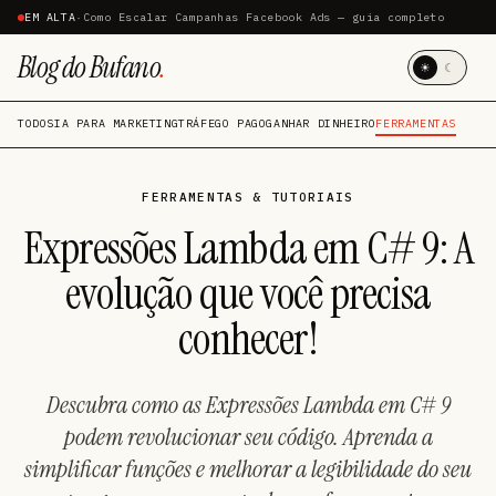
EM ALTA
·
Como Escalar Campanhas Facebook Ads — guia completo
Blog do Bufano
.
☀
☾
TODOS
IA PARA MARKETING
TRÁFEGO PAGO
GANHAR DINHEIRO
FERRAMENTAS
FERRAMENTAS & TUTORIAIS
Expressões Lambda em C# 9: A
evolução que você precisa
conhecer!
Descubra como as Expressões Lambda em C# 9
podem revolucionar seu código. Aprenda a
simplificar funções e melhorar a legibilidade do seu