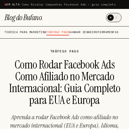
EM ALTA
·
Como Escalar Campanhas Facebook Ads — guia completo
Blog do Bufano
.
☀
☾
TODOS
IA PARA MARKETING
TRÁFEGO PAGO
GANHAR DINHEIRO
FERRAMENTAS
TRÁFEGO PAGO
Como Rodar Facebook Ads
Como Afiliado no Mercado
Internacional: Guia Completo
para EUA e Europa
Aprenda a rodar Facebook Ads como afiliado no
mercado internacional (EUA e Europa). Idioma,