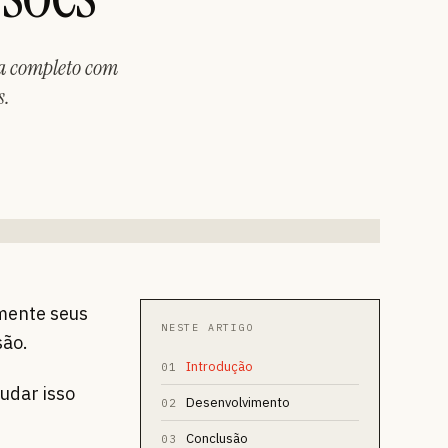
ia completo com
s.
amente seus
NESTE ARTIGO
são.
Introdução
01
udar isso
Desenvolvimento
02
Conclusão
03