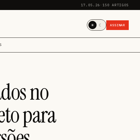
17.05.26
·
150 ARTIGOS
☀
☾
ASSINAR
S
ados no
eto para
sões