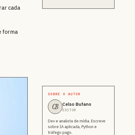
rar cada
e forma
SOBRE O AUTOR
Celso Bufano
CB
EDITOR
Dev e analista de mídia. Escreve
sobre IA aplicada, Python e
tráfego pago.