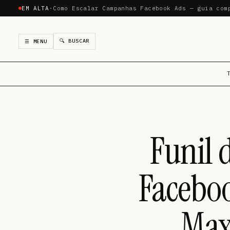
EM ALTA
·
Como Escalar Campanhas Facebook Ads — guia com
🔍 BUSCAR
☰ MENU
Funil 
Faceboo
Max