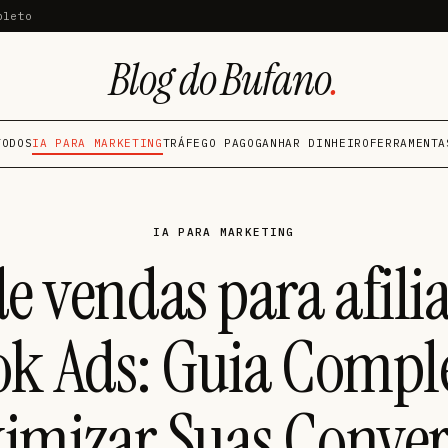
pleto
Blog do Bufano
.
TODOS
IA PARA MARKETING
TRÁFEGO PAGO
GANHAR DINHEIRO
FERRAMENTA
IA PARA MARKETING
de vendas para afili
k Ads: Guia Compl
imizar Suas Conver