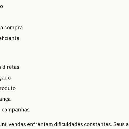
ão
da compra
eficiente
s diretas
içado
produto
iança
as campanhas
funil vendas enfrentam dificuldades constantes. Seus 