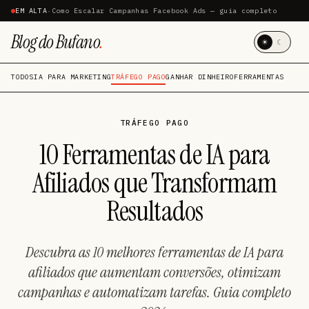
EM ALTA
·
Como Escalar Campanhas Facebook Ads — guia completo
Blog do Bufano
.
☀
☾
TODOS
IA PARA MARKETING
TRÁFEGO PAGO
GANHAR DINHEIRO
FERRAMENTAS
TRÁFEGO PAGO
10 Ferramentas de IA para
Afiliados que Transformam
Resultados
Descubra as 10 melhores ferramentas de IA para
afiliados que aumentam conversões, otimizam
campanhas e automatizam tarefas. Guia completo