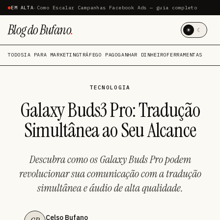
EM ALTA
·
Como Escalar Campanhas Facebook Ads — guia completo
Blog do Bufano
.
☀
☾
TODOS
IA PARA MARKETING
TRÁFEGO PAGO
GANHAR DINHEIRO
FERRAMENTAS
TECNOLOGIA
Galaxy Buds3 Pro: Tradução
Simultânea ao Seu Alcance
Descubra como os Galaxy Buds Pro podem
revolucionar sua comunicação com a tradução
simultânea e áudio de alta qualidade.
Celso Bufano