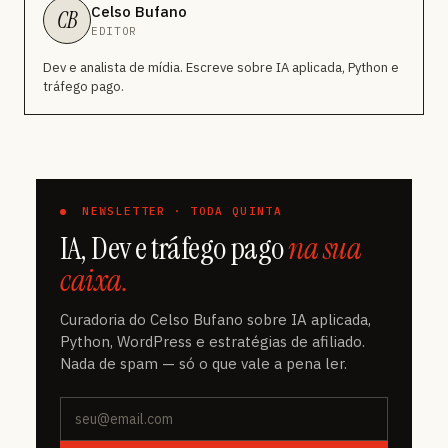
Celso Bufano
CB
EDITOR
Dev e analista de mídia. Escreve sobre IA aplicada, Python e
tráfego pago.
NEWSLETTER · TODA QUINTA
IA, Dev e tráfego pago
na sua
caixa.
Curadoria do Celso Bufano sobre IA aplicada,
Python, WordPress e estratégias de afiliado.
Nada de spam — só o que vale a pena ler.